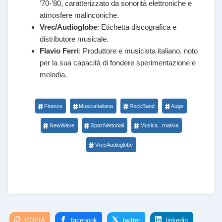
’70-’80, caratterizzato da sonorità elettroniche e
atmosfere malinconiche.
Vrec/Audioglobe
: Etichetta discografica e
distributore musicale.
Flavio Ferri
: Produttore e musicista italiano, noto
per la sua capacità di fondere sperimentazione e
melodia.
Firenze
MusicaItaliana
RockBand
Auge
NewWave
SpaziVettoriali
Musica...rnativa
VrecAudioglobe
COPIA
facebook
twitter
linkedin