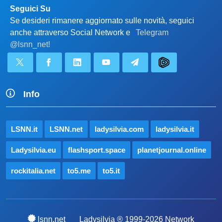
Seguici Su
Se desideri rimanere aggiornato sulle novità, seguici
anche attraverso Social Network e
Telegram
@lsnn_net!
Info
LSNN.it
LSNN.net
ladysilvia.com
ladysilvia.it
Ladysilvia.eu
flashsport.space
planetjournal.online
rockitalia.net
to5.me
to5.it
lsnn.net
Ladysilvia ® 1999-2026 Network