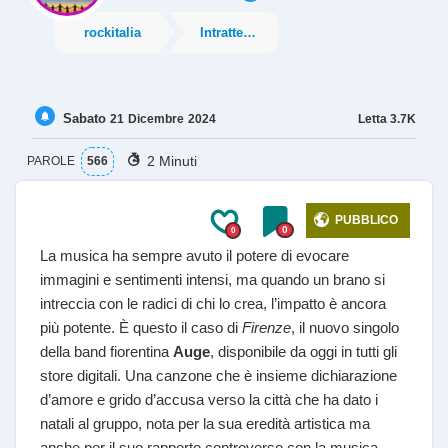
rockitalia
Intrattenimento
Sabato
Letta
3.7K
21
Dicembre
2024
2 Minuti
PAROLE
566
PUBBLICO
0
0
La musica ha sempre avuto il potere di evocare
immagini e sentimenti intensi, ma quando un brano si
intreccia con le radici di chi lo crea, l’impatto è ancora
più potente. È questo il caso di
Firenze
, il nuovo singolo
della band fiorentina
Auge
, disponibile da oggi in tutti gli
store digitali. Una canzone che è insieme dichiarazione
d’amore e grido d’accusa verso la città che ha dato i
natali al gruppo, nota per la sua eredità artistica ma
anche per il suo rapporto controverso con la musica