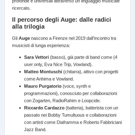
profonde e universali attraverso un linguaggio musicale
ricercato.
Il percorso degli Auge: dalle radici
alla trilogia
Gli
Auge
nascono a Firenze nel 2019 dall’incontro tra
musicisti di lunga esperienza:
Sara Vettori
(basso), già parte di band come (4
user only, Eva Nice Trip, Vowland).
Matteo Montuschi
(chitarra), attivo con progetti
come Anhima e Vowland.
Mauro Purgatorio
(voce, synth e
programmazioni), conosciuto per collaborazioni
con Zogarten, RadioRahim e Loopcide.
Riccardo Cardazzo
(batteria), batterista con un
passato nei Bobby Tumultuous e collaborazioni
con artisti come Diaframma e Roberto Fabbriciani
Jazz Band.