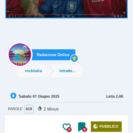
Redazione Online
rockitalia
Intrattenimento
Sabato
Letta
2.4K
07
Giugno
2025
2 Minuti
PAROLE
619
PUBBLICO
0
0