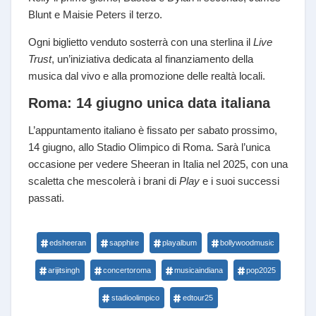
Blunt e Maisie Peters il terzo.
Ogni biglietto venduto sosterrà con una sterlina il
Live
Trust
, un’iniziativa dedicata al finanziamento della
musica dal vivo e alla promozione delle realtà locali.
Roma: 14 giugno unica data italiana
L’appuntamento italiano è fissato per sabato prossimo,
14 giugno, allo Stadio Olimpico di Roma. Sarà l’unica
occasione per vedere Sheeran in Italia nel 2025, con una
scaletta che mescolerà i brani di
Play
e i suoi successi
passati.
edsheeran
sapphire
playalbum
bollywoodmusic
arijitsingh
concertoroma
musicaindiana
pop2025
stadioolimpico
edtour25