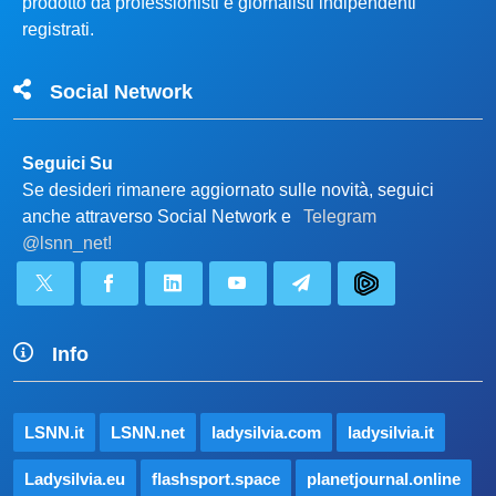
prodotto da professionisti e giornalisti indipendenti
registrati.
Social Network
Seguici Su
Se desideri rimanere aggiornato sulle novità, seguici
anche attraverso Social Network e
Telegram
@lsnn_net!
Info
LSNN.it
LSNN.net
ladysilvia.com
ladysilvia.it
Ladysilvia.eu
flashsport.space
planetjournal.online