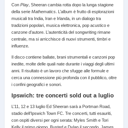
Con
Play
, Sheeran cambia rotta dopo la lunga stagione
della serie
Mathematics
. L’album è frutto di esplorazioni
musicali tra India, Iran e Irlanda, in un dialogo tra
tradizioni popolari, musica elettronica, pop acustico e
canzone d’autore. L’autenticità del songwriting rimane
centrale, ma si arricchisce di nuovi strumenti, timbri e
influenze.
Il disco contiene ballate, brani strumentali e canzoni pop
inedite, molte delle quali nate durante i viaggi degli ultimi
anni. Il risultato è un lavoro che sfugge alle formule e
cerca una connessione più profonda con il pubblico, oltre
i confini geografici e sonori.
Ipswich: tre concerti sold out a luglio
L’11, 12 e 13 luglio Ed Sheeran sarà a Portman Road,
stadio dell’Ipswich Town FC. Tre concerti, tutti esauriti,
con ospiti diversi per ogni serata: Myles Smith e Tori
Kelly il primo giorno, Busted e Dylan il secondo, James