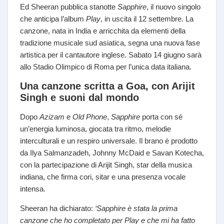
Ed Sheeran pubblica stanotte
Sapphire
, il nuovo singolo
che anticipa l’album
Play
, in uscita il 12 settembre. La
canzone, nata in India e arricchita da elementi della
tradizione musicale sud asiatica, segna una nuova fase
artistica per il cantautore inglese. Sabato 14 giugno sarà
allo Stadio Olimpico di Roma per l’unica data italiana.
Una canzone scritta a Goa, con Arijit
Singh e suoni dal mondo
Dopo
Azizam
e
Old Phone
,
Sapphire
porta con sé
un’energia luminosa, giocata tra ritmo, melodie
interculturali e un respiro universale. Il brano è prodotto
da Ilya Salmanzadeh, Johnny McDaid e Savan Kotecha,
con la partecipazione di Arijit Singh, star della musica
indiana, che firma cori, sitar e una presenza vocale
intensa.
Sheeran ha dichiarato:
‘Sapphire è stata la prima
canzone che ho completato per Play e che mi ha fatto