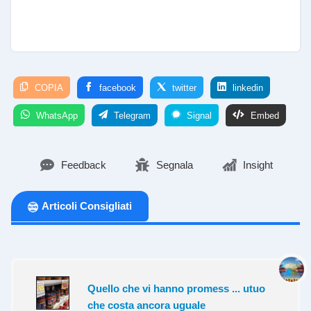
COPIA
facebook
twitter
linkedin
WhatsApp
Telegram
Signal
Embed
Feedback
Segnala
Insight
Articoli Consigliati
Quello che vi hanno promess ... utuo
che costa ancora uguale