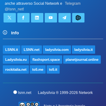
anche attraverso Social Network e
Telegram
@lsnn_net!
Info
LSNN.it
LSNN.net
ladysilvia.com
ladysilvia.it
Ladysilvia.eu
flashsport.space
planetjournal.online
rockitalia.net
to5.me
to5.it
lsnn.net
Ladysilvia ® 1999-2026 Network