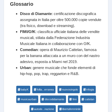
Glossario
Disco di Diamante
: certificazione discografica
assegnata in Italia per oltre 500.000 copie vendute
(tra fisico, download e streaming).
FIMI/GfK
: classifica ufficiale italiana delle vendite
musicali, stilata dalla Federazione Industria
Musicale Italiana in collaborazione con GfK.
Comedian
: opera di Maurizio Cattelan, famosa
per la banana attaccata a un muro con del nastro
adesivo, esposta a Miami nel 2019.
Urban
: genere musicale che fonde elementi di
hip-hop, pop, trap, reggaeton e R&B.
babyK
follia...erranea
nuovosingolo
trilogia
musicaurban
discodidiamante
fimi
cattelan
autode...nazione
libertafemminile