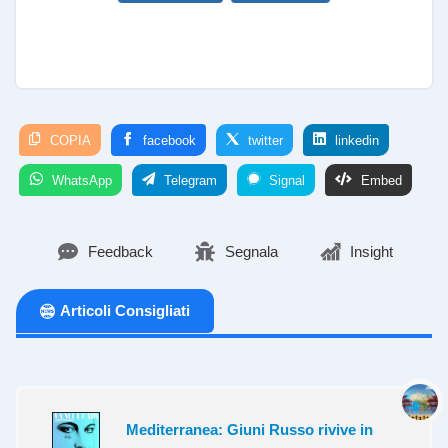
COPIA
facebook
twitter
linkedin
WhatsApp
Telegram
Signal
Embed
Feedback
Segnala
Insight
Articoli Consigliati
Mediterranea: Giuni Russo rivive in