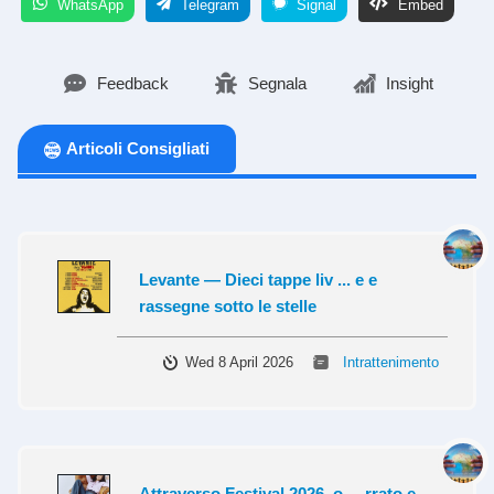
WhatsApp
Telegram
Signal
Embed
Feedback
Segnala
Insight
Articoli Consigliati
Levante — Dieci tappe liv ... e e
rassegne sotto le stelle
Wed 8 April 2026
Intrattenimento
Attraverso Festival 2026, o ... rrato e