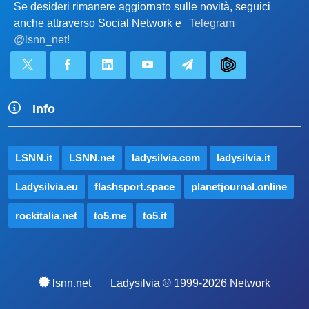
Se desideri rimanere aggiornato sulle novità, seguici
anche attraverso Social Network e
Telegram
@lsnn_net!
Info
LSNN.it
LSNN.net
ladysilvia.com
ladysilvia.it
Ladysilvia.eu
flashsport.space
planetjournal.online
rockitalia.net
to5.me
to5.it
lsnn.net
Ladysilvia ® 1999-2026 Network