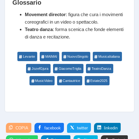
Glossario
Movement director
: figura che cura i movimenti
coreografici in un video o spettacolo.
Teatro danza
: forma scenica che fonde elementi
di danza e recitazione.
Levante
MAIMAI
NuovoSingolo
MusicaItaliana
JozefGjura
GiacomoTriglia
TeatroDanza
MusicVideo
Cantautrice
Estate2025
COPIA
facebook
twitter
linkedin