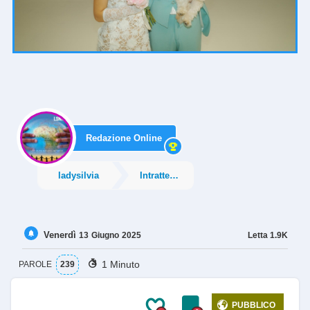
Redazione Online
ladysilvia
Intrattenimento
Venerdì
Letta
1.9K
13
Giugno
2025
1 Minuto
PAROLE
239
PUBBLICO