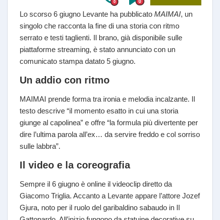
0
0
Lo scorso 6 giugno Levante ha pubblicato
MAIMAI
, un
singolo che racconta la fine di una storia con ritmo
serrato e testi taglienti. Il brano, già disponibile sulle
piattaforme streaming, è stato annunciato con un
comunicato stampa datato 5 giugno.
Un addio con ritmo
MAIMAI prende forma tra ironia e melodia incalzante. Il
testo descrive “il momento esatto in cui una storia
giunge al capolinea” e offre “la formula più divertente per
dire l’ultima parola all’ex… da servire freddo e col sorriso
sulle labbra”.
Il video e la coreografia
Sempre il 6 giugno è online il videoclip diretto da
Giacomo Triglia. Accanto a Levante appare l’attore Jozef
Gjura, noto per il ruolo del garibaldino sabaudo in Il
Gattopardo. All’inizio fungono da statuine decorative su