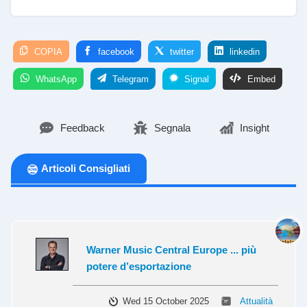
COPIA
facebook
twitter
linkedin
WhatsApp
Telegram
Signal
Embed
Feedback
Segnala
Insight
Articoli Consigliati
Warner Music Central Europe ... più
potere d’esportazione
Wed 15 October 2025
Attualità