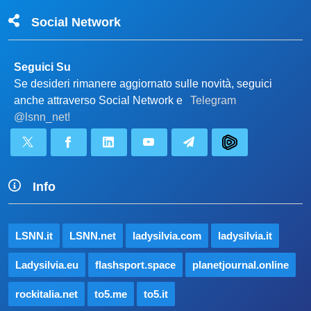
Social Network
Seguici Su
Se desideri rimanere aggiornato sulle novità, seguici
anche attraverso Social Network e
Telegram
@lsnn_net!
Info
LSNN.it
LSNN.net
ladysilvia.com
ladysilvia.it
Ladysilvia.eu
flashsport.space
planetjournal.online
rockitalia.net
to5.me
to5.it