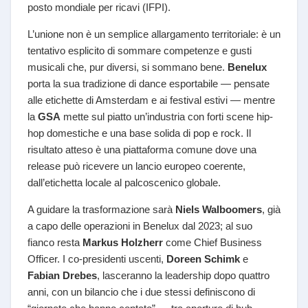
posto mondiale per ricavi (IFPI).
L’unione non è un semplice allargamento territoriale: è un
tentativo esplicito di sommare competenze e gusti
musicali che, pur diversi, si sommano bene.
Benelux
porta la sua tradizione di dance esportabile — pensate
alle etichette di Amsterdam e ai festival estivi — mentre
la
GSA
mette sul piatto un’industria con forti scene hip-
hop domestiche e una base solida di pop e rock. Il
risultato atteso è una piattaforma comune dove una
release può ricevere un lancio europeo coerente,
dall’etichetta locale al palcoscenico globale.
A guidare la trasformazione sarà
Niels Walboomers
, già
a capo delle operazioni in Benelux dal 2023; al suo
fianco resta
Markus Holzherr
come Chief Business
Officer. I co-presidenti uscenti,
Doreen Schimk
e
Fabian Drebes
, lasceranno la leadership dopo quattro
anni, con un bilancio che i due stessi definiscono di