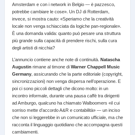
Amsterdam e con i network in Belgio — è pazzesco,
potrebbe cambiare le cose». Un DJ di Rotterdam,
invece, si mostra cauto: «Speriamo che la creatività
locale non venga schiacciata da logiche pan-regionale».
È una domanda valida: quanto può pesare una struttura
più grande sulla capacità di prendere rischi, sulla cura
degli artisti di nicchia?
L’annuncio contiene anche note di continuità.
Natascha
Augustin
rimane al timone di
Warner Chappell Music
Germany
, assicurando che la parte editoriale (copyright,
sincronizzazioni) non venga dispersa nell’operazione. E
poi ci sono piccoli dettagli che dicono molto: in un
incontro informale, durante una pausa caffè tra dirigenti
ad Amburgo, qualcuno ha chiamato Walboomers «il cui
sorriso mette d’accordo A&R e contabilità» — un inciso
che non si leggerebbe in un comunicato ufficiale, ma che
racconta il linguaggio quotidiano che accompagna questi
cambiamenti.