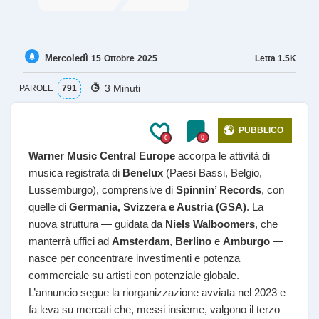
Mercoledì
Letta
1.5K
15
Ottobre
2025
3 Minuti
PAROLE
791
PUBBLICO
0
0
Warner Music Central Europe
accorpa le attività di
musica registrata di
Benelux
(Paesi Bassi, Belgio,
Lussemburgo), comprensive di
Spinnin’ Records
, con
quelle di
Germania, Svizzera e Austria (GSA)
. La
nuova struttura — guidata da
Niels Walboomers
, che
manterrà uffici ad
Amsterdam
,
Berlino
e
Amburgo
—
nasce per concentrare investimenti e potenza
commerciale su artisti con potenziale globale.
L’annuncio segue la riorganizzazione avviata nel 2023 e
fa leva su mercati che, messi insieme, valgono il terzo