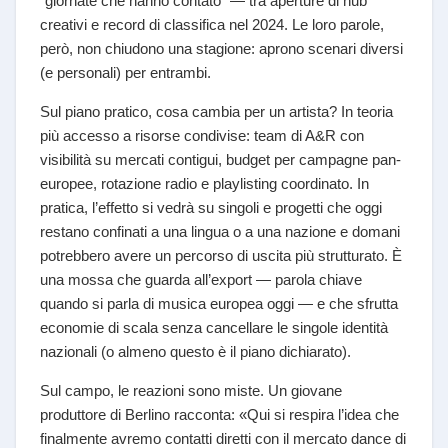
“giornate che hanno contato” — tra aperture di hub
creativi e record di classifica nel 2024. Le loro parole,
però, non chiudono una stagione: aprono scenari diversi
(e personali) per entrambi.
Sul piano pratico, cosa cambia per un artista? In teoria
più accesso a risorse condivise: team di A&R con
visibilità su mercati contigui, budget per campagne pan-
europee, rotazione radio e playlisting coordinato. In
pratica, l’effetto si vedrà su singoli e progetti che oggi
restano confinati a una lingua o a una nazione e domani
potrebbero avere un percorso di uscita più strutturato. È
una mossa che guarda all’export — parola chiave
quando si parla di musica europea oggi — e che sfrutta
economie di scala senza cancellare le singole identità
nazionali (o almeno questo è il piano dichiarato).
Sul campo, le reazioni sono miste. Un giovane
produttore di Berlino racconta: «Qui si respira l’idea che
finalmente avremo contatti diretti con il mercato dance di