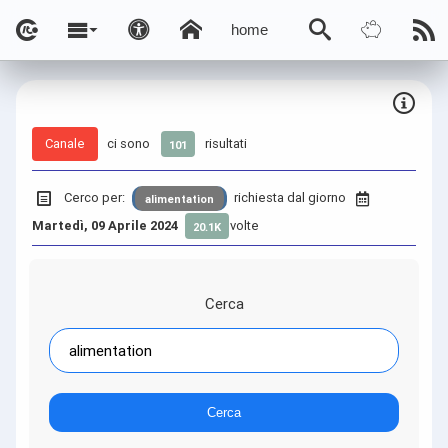
home
Canale
ci sono
risultati
101
Cerco per:
richiesta dal giorno
alimentation
Martedì, 09 Aprile 2024
volte
20.1K
Cerca
Cerca