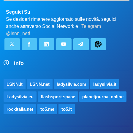
Seguici Su
Se desideri rimanere aggiornato sulle novità, seguici
anche attraverso Social Network e
Telegram
@lsnn_net!
Info
LSNN.it
LSNN.net
ladysilvia.com
ladysilvia.it
Ladysilvia.eu
flashsport.space
planetjournal.online
rockitalia.net
to5.me
to5.it