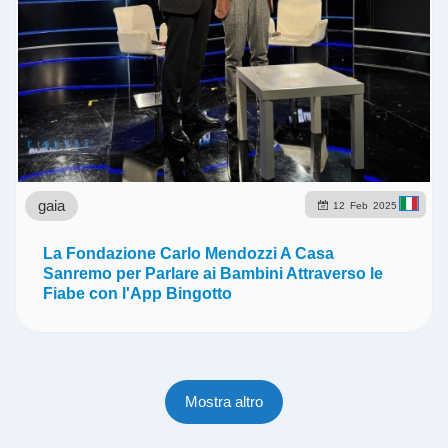
gaia
12
Feb
2025
La Fondazione Carlo Mendozzi A Casa
Sanremo per Parlare ai Bambini Attraverso le
Fiabe con l'App Bingotto
Mostra altro