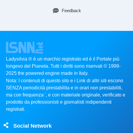
Feedback
Ladysilvia ® è un marchio registrato ed è il Portale più
longevo del Pianeta. Tutti i diritti sono riservati © 1999-
2025 the powered engine made in Italy.
Nota: I contenuti di questo sito e i Link di altri siti escono
SENZA periodicità prestabilita e in orari non prestabiliti,
ma con frequenza ', e con materiale originale, verificato e
prodotto da professionisti e giornalisti indipendenti
registrati.
Social Network