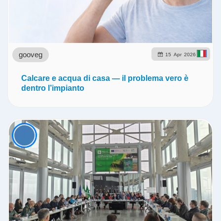
gooveg
15
Apr
2026
Calcare e acqua di casa — il problema vero è
dentro l’impianto