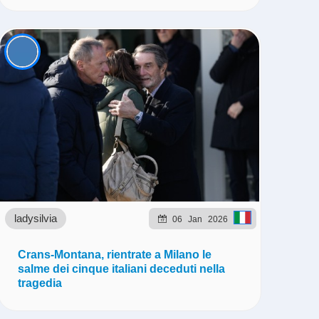
ladysilvia
06
Jan
2026
Crans-Montana, rientrate a Milano le
salme dei cinque italiani deceduti nella
tragedia