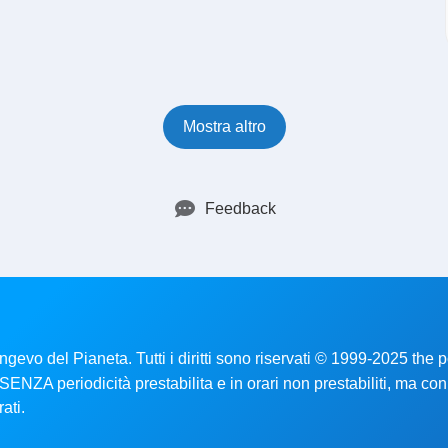
Mostra altro
Feedback
ongevo del Pianeta. Tutti i diritti sono riservati © 1999-2025 the
no SENZA periodicità prestabilita e in orari non prestabiliti, ma co
ati.