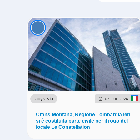
ladysilvia
07
Jul
2026
Crans-Montana, Regione Lombardia ieri
si è costituita parte civile per il rogo del
locale Le Constellation