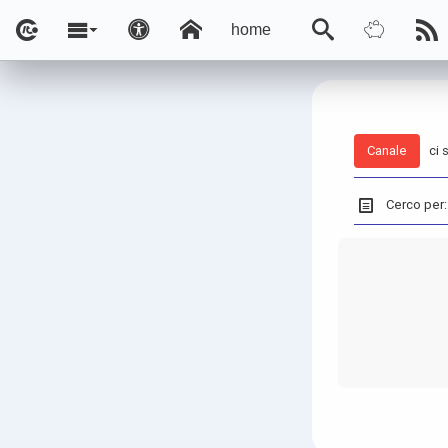
home
Canale
ci 
Cerco per: