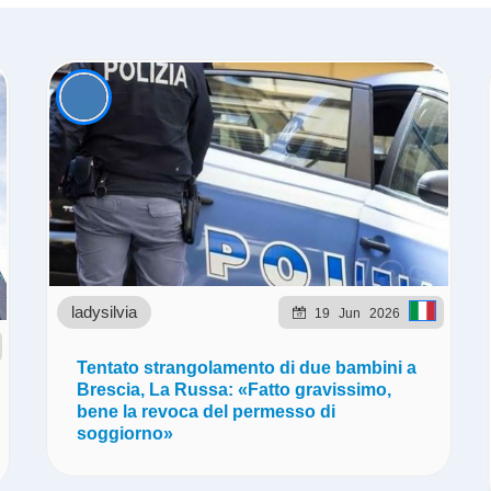
ladysilvia
19
Jun
2026
Tentato strangolamento di due bambini a
Brescia, La Russa: «Fatto gravissimo,
bene la revoca del permesso di
soggiorno»