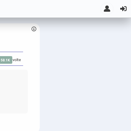
volte
158.1K