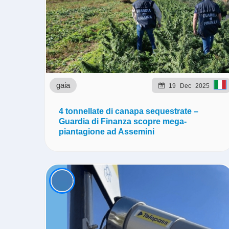
gaia
19
Dec
2025
4 tonnellate di canapa sequestrate –
Guardia di Finanza scopre mega-
piantagione ad Assemini