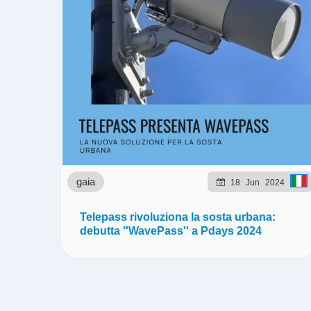
gaia
18
Jun
2024
Telepass rivoluziona la sosta urbana:
debutta ''WavePass'' a Pdays 2024