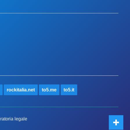
rockitalia.net
to5.me
to5.it
ratoria legale