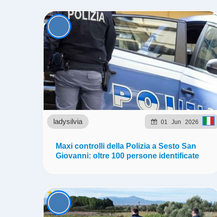
ladysilvia
01
Jun
2026
Maxi controlli della Polizia a Sesto San
Giovanni: oltre 100 persone identificate