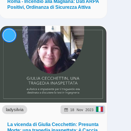
Roma - Incendio alla Magliana: Dati ARPA
Positivi, Ordinanza di Sicurezza Attiva
ladysilvia
18
Nov
2023
La vicenda di Giulia Cecchettin: Presunta
Morte; una tragedia inaspettata; è Caccia