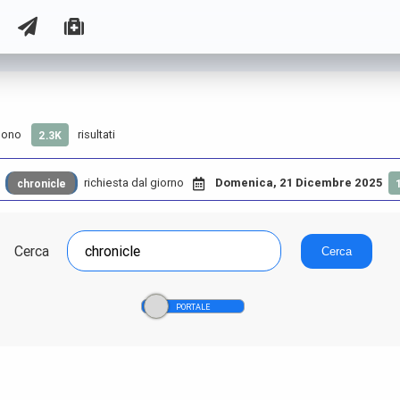
sono
risultati
2.3K
richiesta dal giorno
Domenica, 21 Dicembre 2025
chronicle
Cerca
Cerca