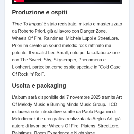
Produzione e ospiti
Time To Impact
è stato registrato, mixato e masterizzato
da Roberto Priori, già al lavoro con Danger Zone,
Wheels Of Fire, Raintimes, Michele Luppi e StreetLore.
Priori ha creato un sound melodic rock raffinato ma
potente. Il vocalist Lee Small, noto per la collaborazione
con The Sweet, Shy, Skyscraper, Phenomena e
Lionheart, partecipa come ospite speciale in "Cold Case
Of Rock ‘n’ Roll".
Uscita e packaging
L’album sarà disponibile dal 7 novembre 2025 tramite Art
Of Melody Music e Burning Minds Music Group. Il CD
includerà note introduttive scritte da Paolo Paganini di
Melodicrock.it e una grafica realizzata da Aeglos Art, già
autore di lavori per Wheels Of Fire, Platens, StreetLore,
Raintimes, Room Experience e Nightblaze.