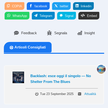
COPIA
facebook
twitter
linkedin
WhatsApp
Telegram
Signal
Embed
Feedback
Segnala
Insight
Articoli Consigliati
Backlash: esce oggi il singolo — No
Shelter From The Blues
Tue 23 September 2025
Attualità