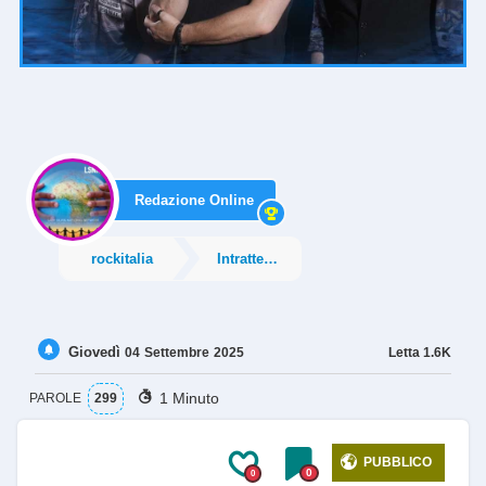
Redazione Online
rockitalia
Intrattenimento
Giovedì
Letta
1.6K
04
Settembre
2025
1 Minuto
PAROLE
299
PUBBLICO
0
0