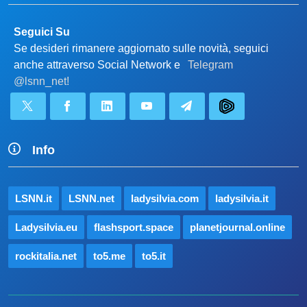
Seguici Su
Se desideri rimanere aggiornato sulle novità, seguici
anche attraverso Social Network e
Telegram
@lsnn_net!
Info
LSNN.it
LSNN.net
ladysilvia.com
ladysilvia.it
Ladysilvia.eu
flashsport.space
planetjournal.online
rockitalia.net
to5.me
to5.it