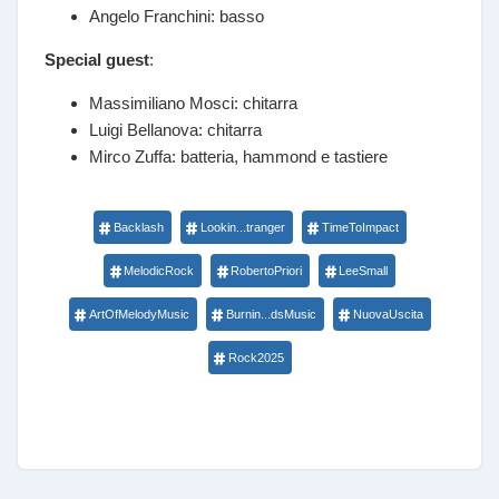
Angelo Franchini: basso
Special guest
:
Massimiliano Mosci: chitarra
Luigi Bellanova: chitarra
Mirco Zuffa: batteria, hammond e tastiere
Backlash
Lookin...tranger
TimeToImpact
MelodicRock
RobertoPriori
LeeSmall
ArtOfMelodyMusic
Burnin...dsMusic
NuovaUscita
Rock2025