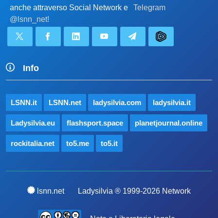
anche attraverso Social Network e
Telegram
@lsnn_net!
Info
LSNN.it
LSNN.net
ladysilvia.com
ladysilvia.it
Ladysilvia.eu
flashsport.space
planetjournal.online
rockitalia.net
to5.me
to5.it
lsnn.net
Ladysilvia ® 1999-2026 Network