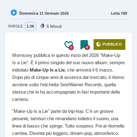
Domenica
Letta
789
11
Gennaio
2026
5 Minuti
PAROLE
1.3K
PUBBLICO
0
0
Morrissey pubblica in questo inizio del 2026 "Make-Up
Is a Lie". È il primo singolo del suo nuovo album, sempre
intitolato
Make-Up Is a Lie
, che arriverà il 6 marzo.
Dopo più di cinque anni di assenza dal mercato, il ritorno
avviene sotto l'etichetta Sire/Warner Records, quella
stessa che lo ha accompagnato in fasi importanti della
carriera.
"Make-Up Is a Lie" parte da trip-hop. C'è un groove
pesante, tamburi che rimandano indietro il suono, una
linea di basso che spinge. Tutto sospeso. Poi al ritornello
cambia. Diventa più leggero, dream-pop, atmosferico.