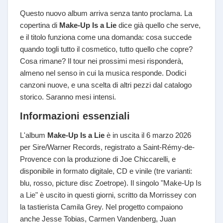
Questo nuovo album arriva senza tanto proclama. La
copertina di
Make-Up Is a Lie
dice già quello che serve,
e il titolo funziona come una domanda: cosa succede
quando togli tutto il cosmetico, tutto quello che copre?
Cosa rimane? Il tour nei prossimi mesi risponderà,
almeno nel senso in cui la musica responde. Dodici
canzoni nuove, e una scelta di altri pezzi dal catalogo
storico. Saranno mesi intensi.
Informazioni essenziali
L'album
Make-Up Is a Lie
è in uscita il 6 marzo 2026
per Sire/Warner Records, registrato a Saint-Rémy-de-
Provence con la produzione di Joe Chiccarelli, e
disponibile in formato digitale, CD e vinile (tre varianti:
blu, rosso, picture disc Zoetrope). Il singolo "Make-Up Is
a Lie" è uscito in questi giorni, scritto da Morrissey con
la tastierista Camila Grey. Nel progetto compaiono
anche Jesse Tobias, Carmen Vandenberg, Juan