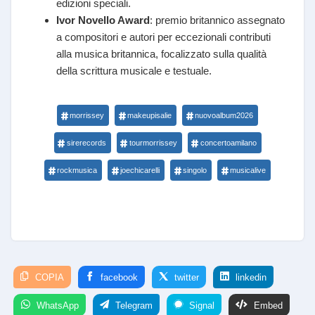
edizioni speciali.
Ivor Novello Award
: premio britannico assegnato
a compositori e autori per eccezionali contributi
alla musica britannica, focalizzato sulla qualità
della scrittura musicale e testuale.
morrissey
makeupisalie
nuovoalbum2026
sirerecords
tourmorrissey
concertoamilano
rockmusica
joechicarelli
singolo
musicalive
COPIA
facebook
twitter
linkedin
WhatsApp
Telegram
Signal
Embed