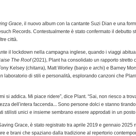
ing Grace
, il nuovo album con la cantante Suzi Dian e una forma
esuch Records. Contestualmente è stato confermato il debutto s
re città.
ante il lockdown nella campagna inglese, quando i viaggi abitual
aise The Roof
(2021), Plant ha consolidato un rapporto stretto
, Tony Kelsey (chitarra), Matt Worley (banjo e archi) e Barney Mor
n laboratorio di stili e personalità, esplorando canzoni che Plant
 si addica. Mi piace ridere”, dice Plant. “Sai, non riesco a tro
zza dell'intera faccenda... Sono persone dolci e stanno tirando 
i stilisti unici e insieme sembrano essere approdati in un posto
aving Grace, è stato registrato tra aprile 2019 e gennaio 2025 n
ture e brani che spaziano dalla tradizione al repertorio contempo