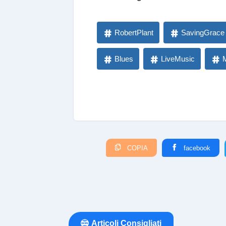
RobertPlant
SavingGrace
Blues
LiveMusic
COPIA
facebook
Articoli Consigliati