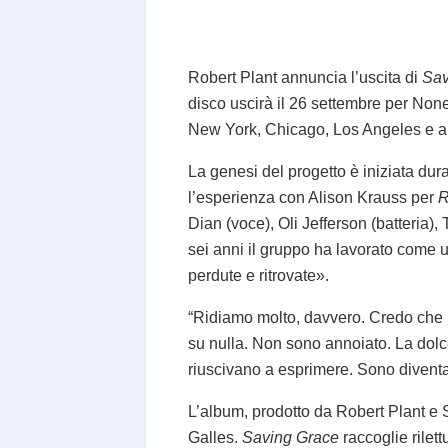
Robert Plant annuncia l’uscita di
Sav
disco uscirà il 26 settembre per Non
New York, Chicago, Los Angeles e alt
La genesi del progetto è iniziata dur
l’esperienza con Alison Krauss per
R
Dian (voce), Oli Jefferson (batteria)
sei anni il gruppo ha lavorato come u
perdute e ritrovate».
“Ridiamo molto, davvero. Credo che mi
su nulla. Non sono annoiato. La dolce
riuscivano a esprimere. Sono diventat
L’album, prodotto da Robert Plant e S
Galles.
Saving Grace
raccoglie rilet