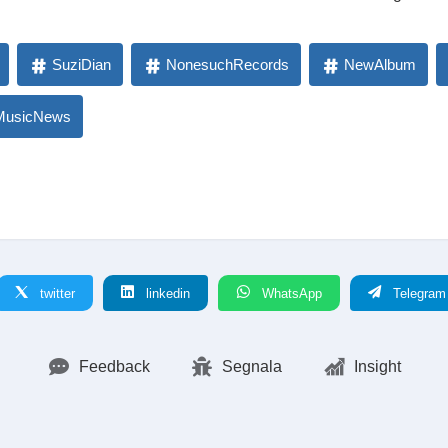
SuziDian
NonesuchRecords
NewAlbum
MusicNews
twitter
linkedin
WhatsApp
Telegram
Feedback
Segnala
Insight