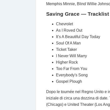
Memphis Minnie, Blind Willie Johns
Saving Grace — Tracklist
Chevrolet
As I Roved Out
It’s A Beautiful Day Today
Soul Of A Man
Ticket Taker
I Never Will Marry
Higher Rock
Too Far From You
Everybody's Song
Gospel Plough
Dopo le tournée nel Regno Unito e in
iniziale di circa una dozzina di dat
(Chicago) e United Theater (Los Angel