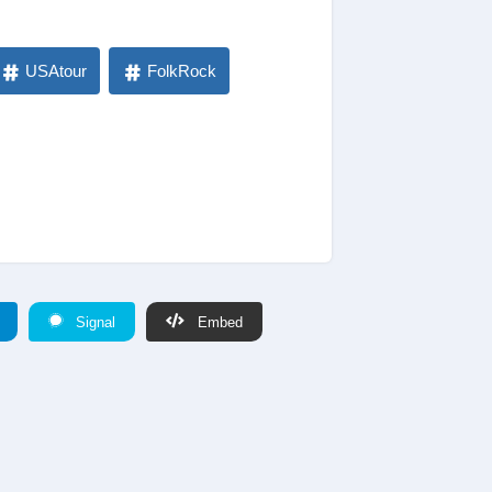
USAtour
FolkRock
Signal
Embed