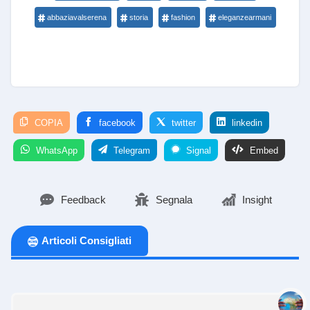
abbaziavalserena
storia
fashion
eleganzearmani
COPIA
facebook
twitter
linkedin
WhatsApp
Telegram
Signal
Embed
Feedback
Segnala
Insight
Articoli Consigliati