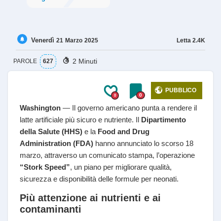
Venerdì
Letta
2.4K
21
Marzo
2025
2 Minuti
PAROLE
627
PUBBLICO
0
0
Washington
— Il governo americano punta a rendere il
latte artificiale più sicuro e nutriente. Il
Dipartimento
della Salute (HHS)
e la
Food and Drug
Administration (FDA)
hanno annunciato lo scorso 18
marzo, attraverso un comunicato stampa, l’operazione
“Stork Speed”
, un piano per migliorare qualità,
sicurezza e disponibilità delle formule per neonati.
Più attenzione ai nutrienti e ai
contaminanti