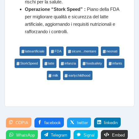
rischi per la salute.
Operazione “Stork Speed” :
Piano della FDA
per migliorare qualità e sicurezza del latte
artificiale, aggiornando i requisiti nutrizionali e
rafforzando i controlli.
latteartificiale
FDA
sicure...mentare
neonati
StorkSpeed
latte
infanzia
foodsafety
infants
milk
earlychildhood
COPIA
facebook
twitter
linkedin
WhatsApp
Telegram
Signal
Embed