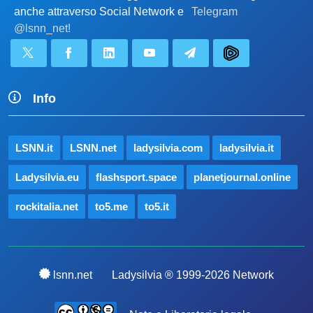
anche attraverso Social Network e
Telegram
@lsnn_net!
Info
LSNN.it
LSNN.net
ladysilvia.com
ladysilvia.it
Ladysilvia.eu
flashsport.space
planetjournal.online
rockitalia.net
to5.me
to5.it
lsnn.net
Ladysilvia ® 1999-2026 Network