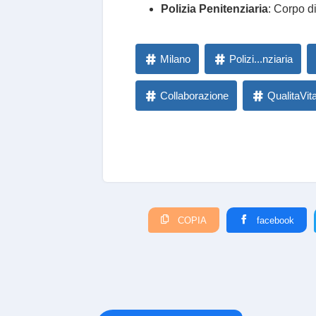
Polizia Penitenziaria
: Corpo di
Milano
Polizi...nziaria
Collaborazione
QualitaVit
COPIA
facebook