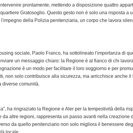
tervenire prontamente, mettendo a disposizione quattro apparta
 quartiere Gratosoglio. Questo gesto non è solo una risposta a u
 l'impegno della Polizia penitenziaria, un corpo che lavora si
sing sociale, Paolo Franco, ha sottolineato l'importanza di ques
nviare un messaggio chiaro: la Regione è al fianco di chi lavora
segnazione è un modo per facilitare il loro soggiorno e per prom
tti, non solo contribuisce alla sicurezza, ma arricchisce anche il
ra diverse comunità.
a”, ha ringraziato la Regione e Aler per la tempestività della risp
 da altre regioni, rappresenta un passo avanti nella creazione d
iverso da quello penitenziario non solo migliora il benessere de
tà locale.