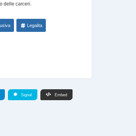
o delle carceri.
lusiva
Legalita
Signal
Embed