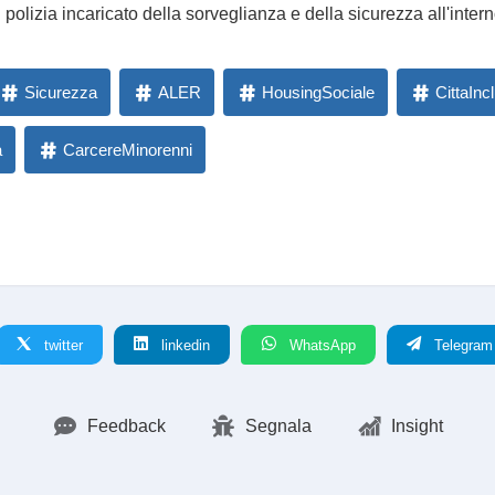
 polizia incaricato della sorveglianza e della sicurezza all'intern
Sicurezza
ALER
HousingSociale
CittaInc
a
CarcereMinorenni
twitter
linkedin
WhatsApp
Telegram
Feedback
Segnala
Insight