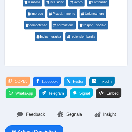
disabilita
inclusione
lavoro
Lombardia
imprese
Prassi...rimento
Unioncamere
competenze
normazione
respon...sociale
Inclus...orativa
regionelombardia
COPIA
facebook
twitter
linkedin
WhatsApp
Telegram
Signal
Embed
Feedback
Segnala
Insight
Articoli Consigliati