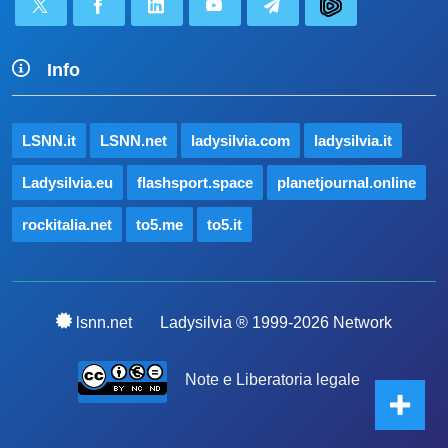
Info
LSNN.it
LSNN.net
ladysilvia.com
ladysilvia.it
Ladysilvia.eu
flashsport.space
planetjournal.online
rockitalia.net
to5.me
to5.it
lsnn.net
Ladysilvia ® 1999-2026 Network
Note e Liberatoria legale