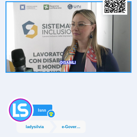
lsnn
ladysilvia
e-Government