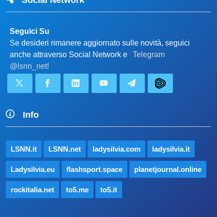
Seguici Su
Se desideri rimanere aggiornato sulle novità, seguici
anche attraverso Social Network e
Telegram
@lsnn_net!
Info
LSNN.it
LSNN.net
ladysilvia.com
ladysilvia.it
Ladysilvia.eu
flashsport.space
planetjournal.online
rockitalia.net
to5.me
to5.it