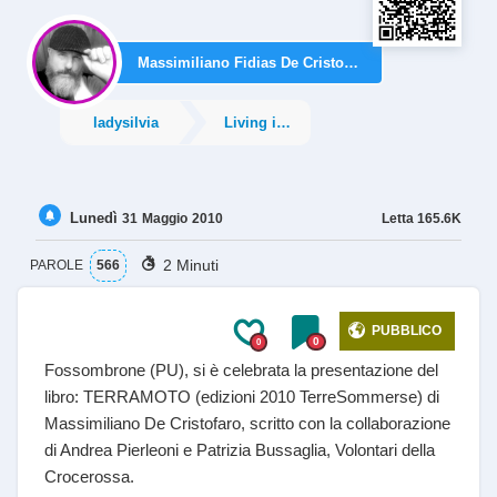
Massimiliano Fidias De Cristofaro
ladysilvia
Living is learning
Lunedì
Letta
165.6K
31
Maggio
2010
2 Minuti
PAROLE
566
PUBBLICO
0
0
Fossombrone (PU), si è celebrata la presentazione del
libro: TERRAMOTO (edizioni 2010 TerreSommerse) di
Massimiliano De Cristofaro, scritto con la collaborazione
di Andrea Pierleoni e Patrizia Bussaglia, Volontari della
Crocerossa.