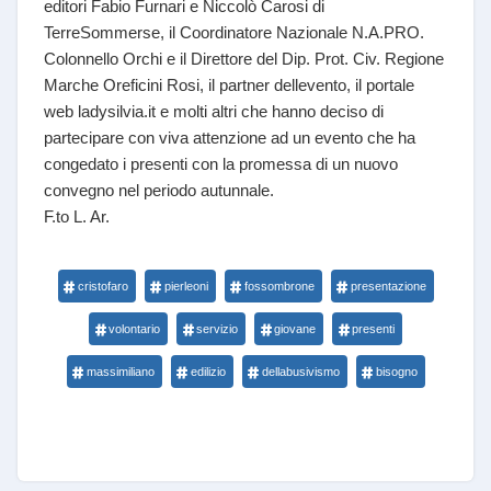
editori Fabio Furnari e Niccolò Carosi di
TerreSommerse, il Coordinatore Nazionale N.A.PRO.
Colonnello Orchi e il Direttore del Dip. Prot. Civ. Regione
Marche Oreficini Rosi, il partner dellevento, il portale
web ladysilvia.it e molti altri che hanno deciso di
partecipare con viva attenzione ad un evento che ha
congedato i presenti con la promessa di un nuovo
convegno nel periodo autunnale.
F.to L. Ar.
cristofaro
pierleoni
fossombrone
presentazione
volontario
servizio
giovane
presenti
massimiliano
edilizio
dellabusivismo
bisogno