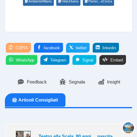
AmbienteMilano
VitaUrbana
Partec...eCivica
COPIA
facebook
twitter
linkedin
WhatsApp
Telegram
Signal
Embed
Feedback
Segnala
Insight
Articoli Consigliati
Teatro alla Scala, 80 anni ... nascita