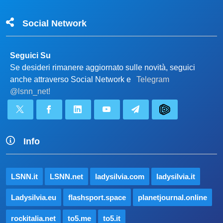
Social Network
Seguici Su
Se desideri rimanere aggiornato sulle novità, seguici
anche attraverso Social Network e
Telegram
@lsnn_net!
Info
LSNN.it
LSNN.net
ladysilvia.com
ladysilvia.it
Ladysilvia.eu
flashsport.space
planetjournal.online
rockitalia.net
to5.me
to5.it