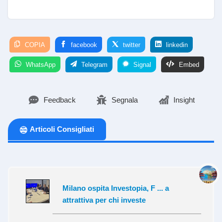
COPIA
facebook
twitter
linkedin
WhatsApp
Telegram
Signal
Embed
Feedback
Segnala
Insight
Articoli Consigliati
Milano ospita Investopia, F ... a
attrattiva per chi investe