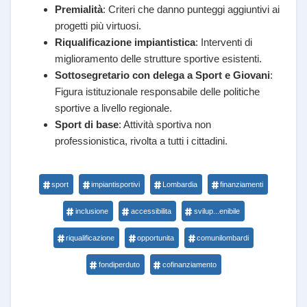
Premialità
: Criteri che danno punteggi aggiuntivi ai
progetti più virtuosi.
Riqualificazione impiantistica
: Interventi di
miglioramento delle strutture sportive esistenti.
Sottosegretario con delega a Sport e Giovani
:
Figura istituzionale responsabile delle politiche
sportive a livello regionale.
Sport di base
: Attività sportiva non
professionistica, rivolta a tutti i cittadini.
sport
impiantisportivi
Lombardia
finanziamenti
inclusione
accessibilita
svilup...enibile
riqualificazione
opportunita
comunilombardi
fondiperduto
cofinanziamento