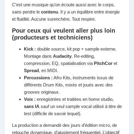
C’est une musique qu’on écoute aussi avec le corps,
sans perdre le
contenu
. Il y a un équilibre entre énergie
et fluidité. Aucune surenchère. Tout respire.
Pour ceux qui veulent aller plus loin
(producteurs et techniciens)
Kick :
double source, kit pop + sample externe.
Montage dans
Audacity
. Re-editing,
compression, EQ, spatialisation via
PitchCor
et
Spread
, en MIDI.
Percussions :
Afro Kits, instruments issus de
différents Drum Kits, mixés et joués avec des
grooves originaux.
Voix :
enregistrées et traitées en home studio,
sans IA
sauf un seul sample vocal utilisé à titre de
test (difficile de savoir lequel).
La production a demandé des jours d’édition micro, de
retouche dynamique, d’ajustement fréquentiel. L’objectif