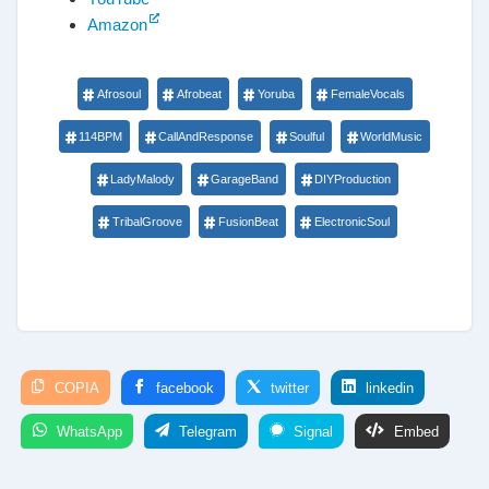
Amazon
Afrosoul
Afrobeat
Yoruba
FemaleVocals
114BPM
CallAndResponse
Soulful
WorldMusic
LadyMalody
GarageBand
DIYProduction
TribalGroove
FusionBeat
ElectronicSoul
COPIA
facebook
twitter
linkedin
WhatsApp
Telegram
Signal
Embed