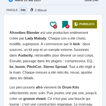
Mardì
Letta
1.4K
20
Mai
2025
2 Minuti
PAROLE
596
PUBBLICO
0
0
Afrovibes Blender
est une production entièrement
créée par
Lady Malody
. Chaque son a été choisi,
modifié, superposé. À commencer par le
kick
: deux
sources, un kit pop et un sample externe, fusionnés
dans
Audacity
, retravaillés pour devenir un seul corps.
Ensuite, passage dans les plugins : compresseur, EQ,
bx_boom
,
PitchCor
,
Stereo Spread
. Tout a été réglé à
la main. Chaque mesure a été réécrite, revue, ajustée
dans les détails.
Les percussions
afro
viennent de
Drum Kits
sélectionnés avec soin. Puis jouées une par une, jusqu’à
créer un
groove vivant
. Ce n’est pas une boucle qui
tourne : c’est une construction organique. Le morceau