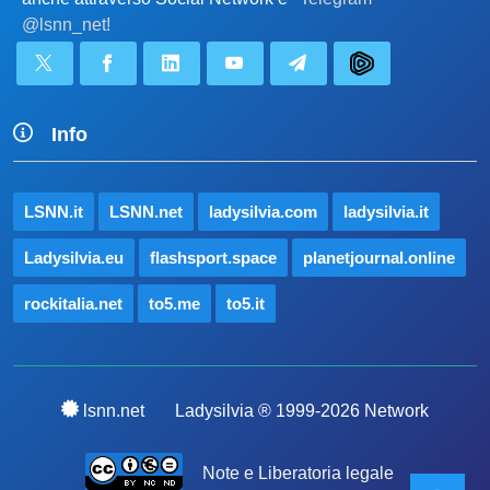
@lsnn_net!
Info
LSNN.it
LSNN.net
ladysilvia.com
ladysilvia.it
Ladysilvia.eu
flashsport.space
planetjournal.online
rockitalia.net
to5.me
to5.it
lsnn.net
Ladysilvia ® 1999-2026 Network
Note e Liberatoria legale