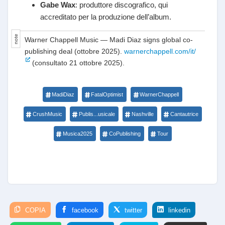
Gabe Wax
: produttore discografico, qui
accreditato per la produzione dell’album.
Warner Chappell Music — Madi Diaz signs global co-
publishing deal (ottobre 2025).
warnerchappell.com/it/
(consultato 21 ottobre 2025).
MadiDiaz
FatalOptimist
WarnerChappell
CrushMusic
Publis...usicale
Nashville
Cantautrice
Musica2025
CoPublishing
Tour
COPIA
facebook
twitter
linkedin