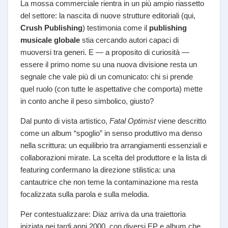
La mossa commerciale rientra in un più ampio riassetto
del settore: la nascita di nuove strutture editoriali (qui,
Crush Publishing
) testimonia come il
publishing
musicale globale
stia cercando autori capaci di
muoversi tra generi. E — a proposito di curiosità —
essere il primo nome su una nuova divisione resta un
segnale che vale più di un comunicato: chi si prende
quel ruolo (con tutte le aspettative che comporta) mette
in conto anche il peso simbolico, giusto?
Dal punto di vista artistico,
Fatal Optimist
viene descritto
come un album “spoglio” in senso produttivo ma denso
nella scrittura: un equilibrio tra arrangiamenti essenziali e
collaborazioni mirate. La scelta del produttore e la lista di
featuring confermano la direzione stilistica: una
cantautrice che non teme la contaminazione ma resta
focalizzata sulla parola e sulla melodia.
Per contestualizzare: Diaz arriva da una traiettoria
iniziata nei tardi anni 2000, con diversi EP e album che