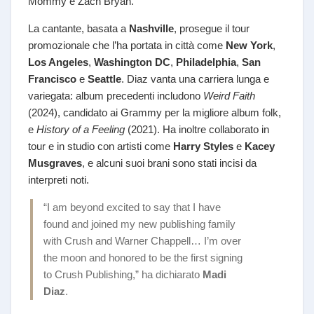
Mommy e Zach Bryan.
La cantante, basata a
Nashville
, prosegue il tour
promozionale che l’ha portata in città come
New York
,
Los Angeles
,
Washington DC
,
Philadelphia
,
San
Francisco
e
Seattle
. Diaz vanta una carriera lunga e
variegata: album precedenti includono
Weird Faith
(2024), candidato ai Grammy per la migliore album folk,
e
History of a Feeling
(2021). Ha inoltre collaborato in
tour e in studio con artisti come
Harry Styles
e
Kacey
Musgraves
, e alcuni suoi brani sono stati incisi da
interpreti noti.
“I am beyond excited to say that I have
found and joined my new publishing family
with Crush and Warner Chappell… I’m over
the moon and honored to be the first signing
to Crush Publishing,” ha dichiarato
Madi
Diaz
.