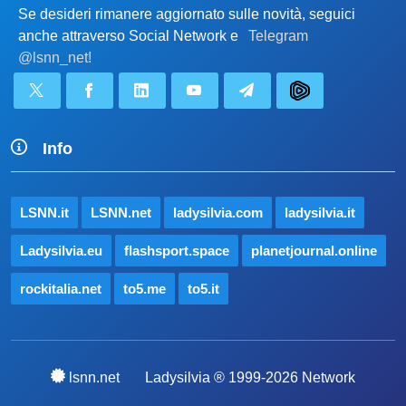
Se desideri rimanere aggiornato sulle novità, seguici
anche attraverso Social Network e
Telegram
@lsnn_net!
Info
LSNN.it
LSNN.net
ladysilvia.com
ladysilvia.it
Ladysilvia.eu
flashsport.space
planetjournal.online
rockitalia.net
to5.me
to5.it
lsnn.net
Ladysilvia ® 1999-2026 Network