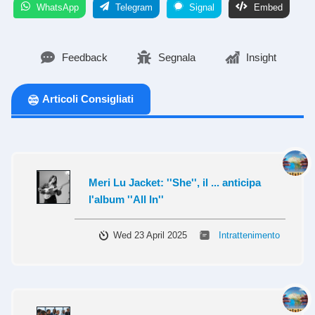
WhatsApp
Telegram
Signal
Embed
Feedback
Segnala
Insight
Articoli Consigliati
Meri Lu Jacket: ''She'', il ... anticipa
l'album ''All In''
Wed 23 April 2025
Intrattenimento