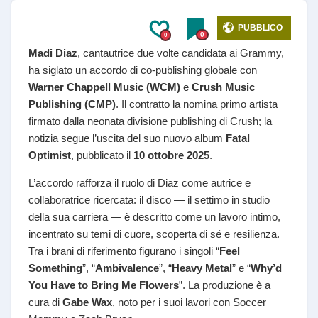
PUBBLICO
0
0
Madi Diaz
, cantautrice due volte candidata ai Grammy,
ha siglato un accordo di co-publishing globale con
Warner Chappell Music (WCM)
e
Crush Music
Publishing (CMP)
. Il contratto la nomina primo artista
firmato dalla neonata divisione publishing di Crush; la
notizia segue l’uscita del suo nuovo album
Fatal
Optimist
, pubblicato il
10 ottobre 2025
.
L’accordo rafforza il ruolo di Diaz come autrice e
collaboratrice ricercata: il disco — il settimo in studio
della sua carriera — è descritto come un lavoro intimo,
incentrato su temi di cuore, scoperta di sé e resilienza.
Tra i brani di riferimento figurano i singoli “
Feel
Something
”, “
Ambivalence
”, “
Heavy Metal
” e “
Why’d
You Have to Bring Me Flowers
”. La produzione è a
cura di
Gabe Wax
, noto per i suoi lavori con Soccer