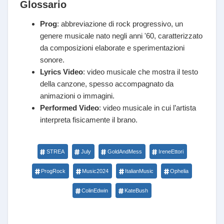
Glossario
Prog
: abbreviazione di rock progressivo, un
genere musicale nato negli anni '60, caratterizzato
da composizioni elaborate e sperimentazioni
sonore.
Lyrics Video
: video musicale che mostra il testo
della canzone, spesso accompagnato da
animazioni o immagini.
Performed Video
: video musicale in cui l’artista
interpreta fisicamente il brano.
STREA
July
GoldAndMess
IreneEttori
ProgRock
Music2024
ItalianMusic
Ophelia
ColinEdwin
KateBush