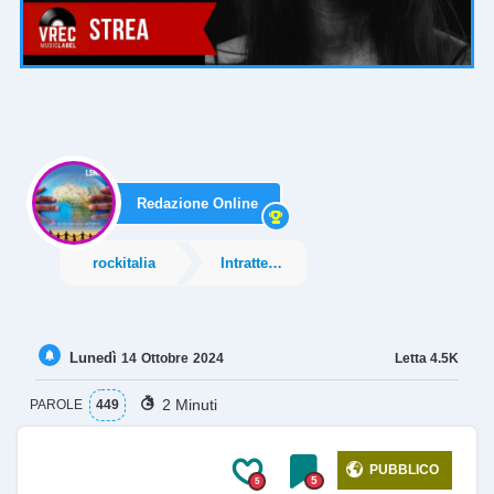
Redazione Online
rockitalia
Intrattenimento
Lunedì
Letta
4.5K
14
Ottobre
2024
2 Minuti
PAROLE
449
PUBBLICO
5
5