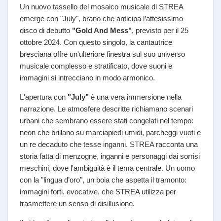
Un nuovo tassello del mosaico musicale di STREA
emerge con "July", brano che anticipa l’attesissimo
disco di debutto
"Gold And Mess"
, previsto per il 25
ottobre 2024. Con questo singolo, la cantautrice
bresciana offre un'ulteriore finestra sul suo universo
musicale complesso e stratificato, dove suoni e
immagini si intrecciano in modo armonico.
L'apertura con
"July"
è una vera immersione nella
narrazione. Le atmosfere descritte richiamano scenari
urbani che sembrano essere stati congelati nel tempo:
neon che brillano su marciapiedi umidi, parcheggi vuoti e
un re decaduto che tesse inganni. STREA racconta una
storia fatta di menzogne, inganni e personaggi dai sorrisi
meschini, dove l'ambiguità è il tema centrale. Un uomo
con la "lingua d’oro", un boia che aspetta il tramonto:
immagini forti, evocative, che STREA utilizza per
trasmettere un senso di disillusione.