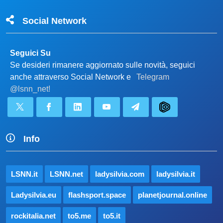
Social Network
Seguici Su
Se desideri rimanere aggiornato sulle novità, seguici
anche attraverso Social Network e
Telegram
@lsnn_net!
Info
LSNN.it
LSNN.net
ladysilvia.com
ladysilvia.it
Ladysilvia.eu
flashsport.space
planetjournal.online
rockitalia.net
to5.me
to5.it