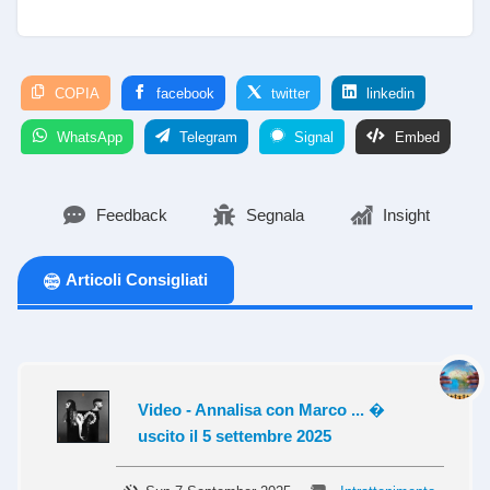
COPIA
facebook
twitter
linkedin
WhatsApp
Telegram
Signal
Embed
Feedback
Segnala
Insight
Articoli Consigliati
Video - Annalisa con Marco ... �
uscito il 5 settembre 2025