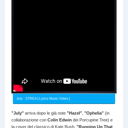
July - STREA [ Lyrics Music Video ]
"July"
arriva dopo le già note
"Hazel"
,
"Ophelia"
(in
collaborazione con
Colin Edwin
dei Porcupine Tree) e
la cover del classico di Kate Bush,
"Running Up That