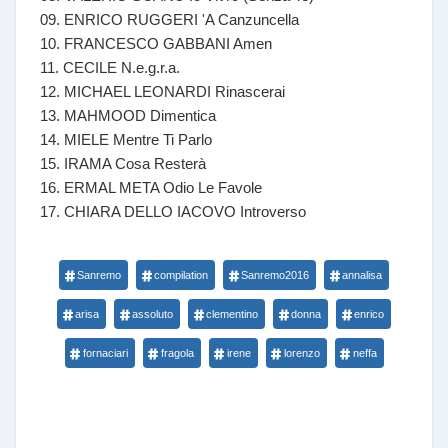
09. ENRICO RUGGERI 'A Canzuncella
10. FRANCESCO GABBANI Amen
11. CECILE N.e.g.r.a.
12. MICHAEL LEONARDI Rinascerai
13. MAHMOOD Dimentica
14. MIELE Mentre Ti Parlo
15. IRAMA Cosa Resterà
16. ERMAL META Odio Le Favole
17. CHIARA DELLO IACOVO Introverso
Sanremo
compilation
Sanremo2016
annalisa
arisa
assoluto
clementino
donna
enrico
fornaciari
fragola
irene
lorenzo
neffa