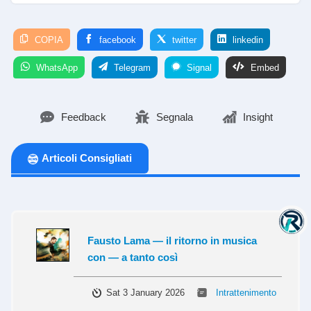
COPIA
facebook
twitter
linkedin
WhatsApp
Telegram
Signal
Embed
Feedback
Segnala
Insight
Articoli Consigliati
Fausto Lama — il ritorno in musica
con — a tanto così
Sat 3 January 2026
Intrattenimento