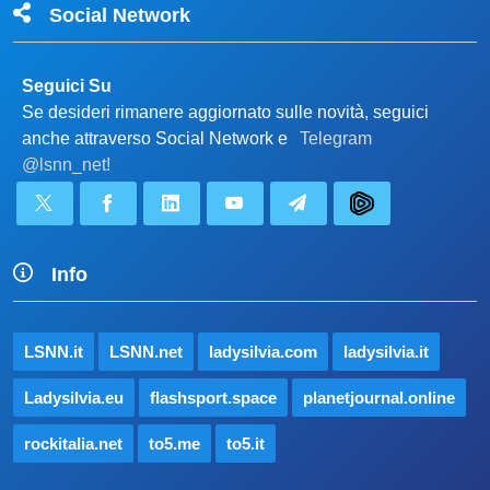
Social Network
Seguici Su
Se desideri rimanere aggiornato sulle novità, seguici
anche attraverso Social Network e
Telegram
@lsnn_net!
Info
LSNN.it
LSNN.net
ladysilvia.com
ladysilvia.it
Ladysilvia.eu
flashsport.space
planetjournal.online
rockitalia.net
to5.me
to5.it