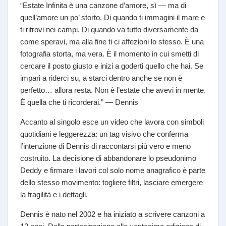
“Estate Infinita è una canzone d’amore, sì — ma di
quell’amore un po’ storto. Di quando ti immagini il mare e
ti ritrovi nei campi. Di quando va tutto diversamente da
come speravi, ma alla fine ti ci affezioni lo stesso. È una
fotografia storta, ma vera. È il momento in cui smetti di
cercare il posto giusto e inizi a goderti quello che hai. Se
impari a riderci su, a starci dentro anche se non è
perfetto… allora resta. Non è l’estate che avevi in mente.
È quella che ti ricorderai.” — Dennis
Accanto al singolo esce un video che lavora con simboli
quotidiani e leggerezza: un tag visivo che conferma
l’intenzione di Dennis di raccontarsi più vero e meno
costruito. La decisione di abbandonare lo pseudonimo
Deddy e firmare i lavori col solo nome anagrafico è parte
dello stesso movimento: togliere filtri, lasciare emergere
la fragilità e i dettagli.
Dennis è nato nel 2002 e ha iniziato a scrivere canzoni a