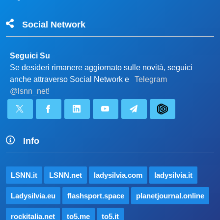
Social Network
Seguici Su
Se desideri rimanere aggiornato sulle novità, seguici
anche attraverso Social Network e
Telegram
@lsnn_net!
Info
LSNN.it
LSNN.net
ladysilvia.com
ladysilvia.it
Ladysilvia.eu
flashsport.space
planetjournal.online
rockitalia.net
to5.me
to5.it