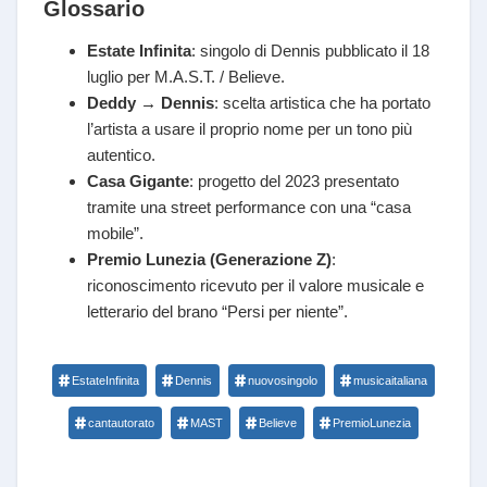
Glossario
Estate Infinita
: singolo di Dennis pubblicato il 18
luglio per M.A.S.T. / Believe.
Deddy → Dennis
: scelta artistica che ha portato
l’artista a usare il proprio nome per un tono più
autentico.
Casa Gigante
: progetto del 2023 presentato
tramite una street performance con una “casa
mobile”.
Premio Lunezia (Generazione Z)
:
riconoscimento ricevuto per il valore musicale e
letterario del brano “Persi per niente”.
EstateInfinita
Dennis
nuovosingolo
musicaitaliana
cantautorato
MAST
Believe
PremioLunezia