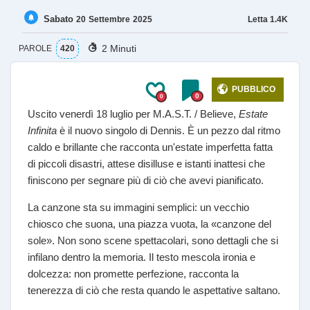
Sabato
Letta
1.4K
20
Settembre
2025
2 Minuti
PAROLE
420
PUBBLICO
0
0
Uscito venerdì 18 luglio per M.A.S.T. / Believe,
Estate
Infinita
è il nuovo singolo di Dennis. È un pezzo dal ritmo
caldo e brillante che racconta un'estate imperfetta fatta
di piccoli disastri, attese disilluse e istanti inattesi che
finiscono per segnare più di ciò che avevi pianificato.
La canzone sta su immagini semplici: un vecchio
chiosco che suona, una piazza vuota, la «canzone del
sole». Non sono scene spettacolari, sono dettagli che si
infilano dentro la memoria. Il testo mescola ironia e
dolcezza: non promette perfezione, racconta la
tenerezza di ciò che resta quando le aspettative saltano.