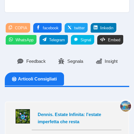
COPIA
facebook
twitter
linkedin
WhatsApp
Telegram
Signal
Embed
Feedback
Segnala
Insight
Articoli Consigliati
Dennis. Estate Infinita: l'estate
imperfetta che resta