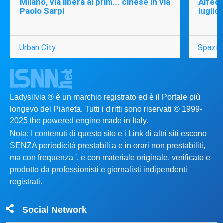
Milano, via libera al prim... cinese in via
Alfede
Paolo Sarpi
luglio
Urban City
Spazio
Ladysilvia ® è un marchio registrato ed è il Portale più
longevo del Pianeta. Tutti i diritti sono riservati © 1999-
2025 the powered engine made in Italy.
Nota: I contenuti di questo sito e i Link di altri siti escono
SENZA periodicità prestabilita e in orari non prestabiliti,
ma con frequenza ', e con materiale originale, verificato e
prodotto da professionisti e giornalisti indipendenti
registrati.
Social Network