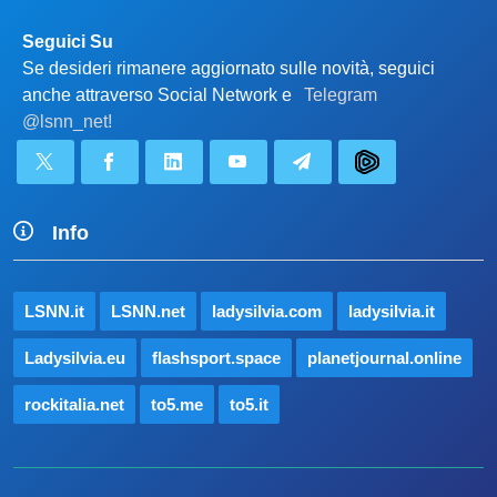
Seguici Su
Se desideri rimanere aggiornato sulle novità, seguici
anche attraverso Social Network e
Telegram
@lsnn_net!
Info
LSNN.it
LSNN.net
ladysilvia.com
ladysilvia.it
Ladysilvia.eu
flashsport.space
planetjournal.online
rockitalia.net
to5.me
to5.it