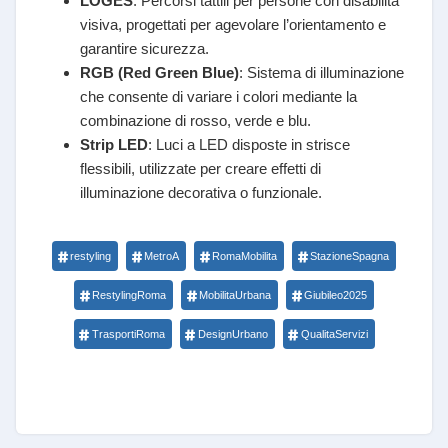
LOGES
: Percorsi tattili per persone con disabilità
visiva, progettati per agevolare l’orientamento e
garantire sicurezza.
RGB (Red Green Blue)
: Sistema di illuminazione
che consente di variare i colori mediante la
combinazione di rosso, verde e blu.
Strip LED
: Luci a LED disposte in strisce
flessibili, utilizzate per creare effetti di
illuminazione decorativa o funzionale.
restyling
MetroA
RomaMobilita
StazioneSpagna
RestylingRoma
MobilitaUrbana
Giubileo2025
TrasportiRoma
DesignUrbano
QualitaServizi