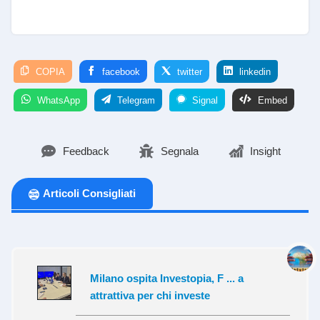
COPIA
facebook
twitter
linkedin
WhatsApp
Telegram
Signal
Embed
Feedback
Segnala
Insight
Articoli Consigliati
Milano ospita Investopia, F ... a
attrattiva per chi investe