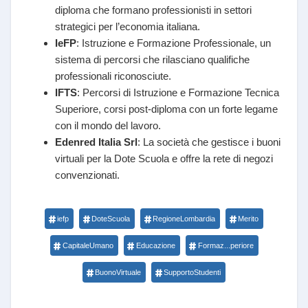
diploma che formano professionisti in settori
strategici per l’economia italiana.
IeFP
: Istruzione e Formazione Professionale, un
sistema di percorsi che rilasciano qualifiche
professionali riconosciute.
IFTS
: Percorsi di Istruzione e Formazione Tecnica
Superiore, corsi post-diploma con un forte legame
con il mondo del lavoro.
Edenred Italia Srl
: La società che gestisce i buoni
virtuali per la Dote Scuola e offre la rete di negozi
convenzionati.
iefp
DoteScuola
RegioneLombardia
Merito
CapitaleUmano
Educazione
Formaz...periore
BuonoVirtuale
SupportoStudenti