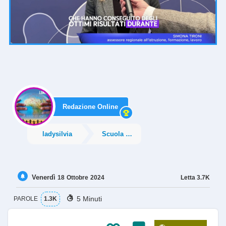
Redazione Online
ladysilvia
Scuola e Istruzione
Venerdì
Letta
3.7K
18
Ottobre
2024
5 Minuti
PAROLE
1.3K