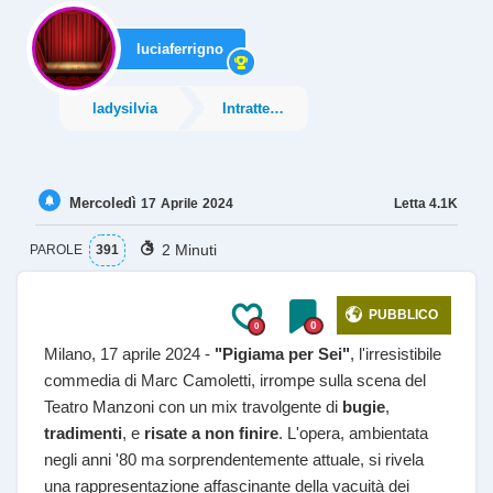
luciaferrigno
ladysilvia
Intrattenimento
Mercoledì
Letta
4.1K
17
Aprile
2024
2 Minuti
PAROLE
391
PUBBLICO
0
0
Milano, 17 aprile 2024 -
"Pigiama per Sei"
, l'irresistibile
commedia di Marc Camoletti, irrompe sulla scena del
Teatro Manzoni con un mix travolgente di
bugie
,
tradimenti
, e
risate a non finire
. L'opera, ambientata
negli anni '80 ma sorprendentemente attuale, si rivela
una rappresentazione affascinante della vacuità dei