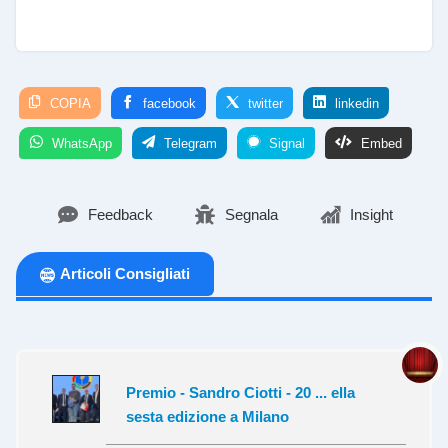
COPIA
facebook
twitter
linkedin
WhatsApp
Telegram
Signal
Embed
Feedback
Segnala
Insight
Articoli Consigliati
Premio - Sandro Ciotti - 20 ... ella
sesta edizione a Milano