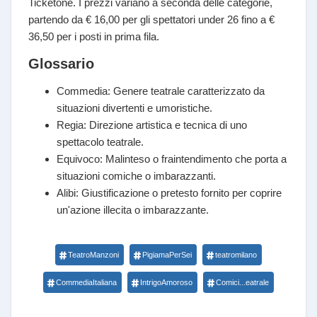
Ticketone. I prezzi variano a seconda delle categorie,
partendo da € 16,00 per gli spettatori under 26 fino a €
36,50 per i posti in prima fila.
Glossario
Commedia: Genere teatrale caratterizzato da
situazioni divertenti e umoristiche.
Regia: Direzione artistica e tecnica di uno
spettacolo teatrale.
Equivoco: Malinteso o fraintendimento che porta a
situazioni comiche o imbarazzanti.
Alibi: Giustificazione o pretesto fornito per coprire
un'azione illecita o imbarazzante.
TeatroManzoni
PigiamaPerSei
teatromilano
CommediaItaliana
IntrigoAmoroso
Comici...eatrale