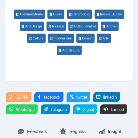
TriennaleMilano
Cuore
CentroStudi
Innova...lturale
ArteDesign
Ricerca
Cultur...ovativa
Archivi
Cultura
Innovazione
Design
Arte
Architettura
COPIA
facebook
twitter
linkedin
WhatsApp
Telegram
Signal
Embed
Feedback
Segnala
Insight