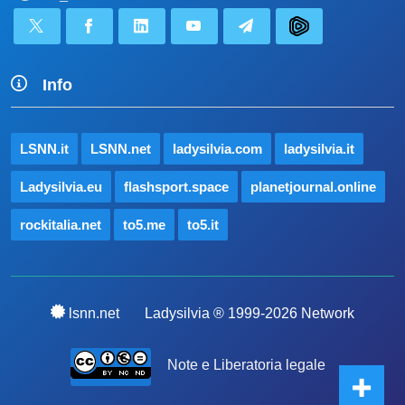
Info
LSNN.it
LSNN.net
ladysilvia.com
ladysilvia.it
Ladysilvia.eu
flashsport.space
planetjournal.online
rockitalia.net
to5.me
to5.it
lsnn.net
Ladysilvia ® 1999-2026 Network
Note e Liberatoria legale