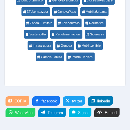
Contro...tronico
GenovaParcheggi
AccessoVeicolare
ZTLVernazzola
GenovaPass
MobilitaUrbana
ZonaaT...imitato
Telecontrollo
Normative
Sostenibilita
Regolamentazioni
Sicurezza
Infrastruttura
Genova
Mobili...enibile
Cambia...obilita
Inform...icolare
COPIA
facebook
twitter
linkedin
WhatsApp
Telegram
Signal
Embed