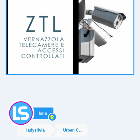
lsnn
ladysilvia
Urban City