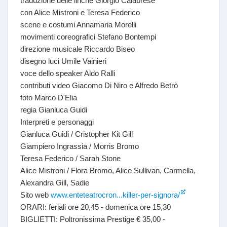
traduzione delle liriche Giorgio Calabrese
con Alice Mistroni e Teresa Federico
scene e costumi Annamaria Morelli
movimenti coreografici Stefano Bontempi
direzione musicale Riccardo Biseo
disegno luci Umile Vainieri
voce dello speaker Aldo Ralli
contributi video Giacomo Di Niro e Alfredo Betrò
foto Marco D'Elia
regia Gianluca Guidi
Interpreti e personaggi
Gianluca Guidi / Cristopher Kit Gill
Giampiero Ingrassia / Morris Bromo
Teresa Federico / Sarah Stone
Alice Mistroni / Flora Bromo, Alice Sullivan, Carmella,
Alexandra Gill, Sadie
Sito web
www.enteteatrocron...killer-per-signora/
ORARI: feriali ore 20,45 - domenica ore 15,30
BIGLIETTI: Poltronissima Prestige € 35,00 -