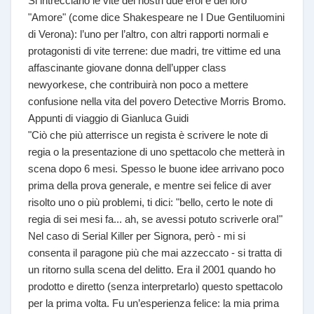
Si intrecciano le vite dei nostri due eroi e del loro
"Amore" (come dice Shakespeare ne I Due Gentiluomini
di Verona): l’uno per l’altro, con altri rapporti normali e
protagonisti di vite terrene: due madri, tre vittime ed una
affascinante giovane donna dell’upper class
newyorkese, che contribuirà non poco a mettere
confusione nella vita del povero Detective Morris Bromo.
Appunti di viaggio di Gianluca Guidi
"Ciò che più atterrisce un regista è scrivere le note di
regia o la presentazione di uno spettacolo che metterà in
scena dopo 6 mesi. Spesso le buone idee arrivano poco
prima della prova generale, e mentre sei felice di aver
risolto uno o più problemi, ti dici: "bello, certo le note di
regia di sei mesi fa... ah, se avessi potuto scriverle ora!"
Nel caso di Serial Killer per Signora, però - mi si
consenta il paragone più che mai azzeccato - si tratta di
un ritorno sulla scena del delitto. Era il 2001 quando ho
prodotto e diretto (senza interpretarlo) questo spettacolo
per la prima volta. Fu un’esperienza felice: la mia prima