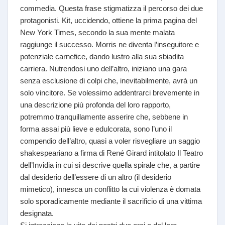
commedia. Questa frase stigmatizza il percorso dei due
protagonisti. Kit, uccidendo, ottiene la prima pagina del
New York Times, secondo la sua mente malata
raggiunge il successo. Morris ne diventa l’inseguitore e
potenziale carnefice, dando lustro alla sua sbiadita
carriera. Nutrendosi uno dell’altro, iniziano una gara
senza esclusione di colpi che, inevitabilmente, avrà un
solo vincitore. Se volessimo addentrarci brevemente in
una descrizione più profonda del loro rapporto,
potremmo tranquillamente asserire che, sebbene in
forma assai più lieve e edulcorata, sono l’uno il
compendio dell’altro, quasi a voler risvegliare un saggio
shakespeariano a firma di René Girard intitolato Il Teatro
dell’Invidia in cui si descrive quella spirale che, a partire
dal desiderio dell’essere di un altro (il desiderio
mimetico), innesca un conflitto la cui violenza è domata
solo sporadicamente mediante il sacrificio di una vittima
designata.