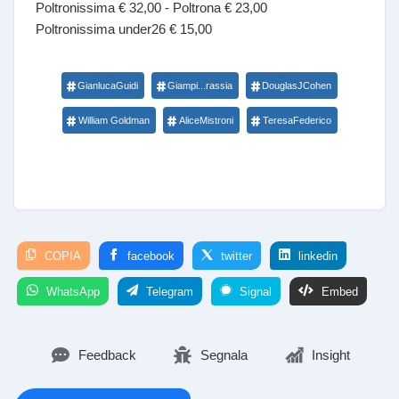
Poltronissima € 32,00 - Poltrona € 23,00
Poltronissima under26 € 15,00
GianlucaGuidi
Giampi...rassia
DouglasJCohen
William Goldman
AliceMistroni
TeresaFederico
COPIA
facebook
twitter
linkedin
WhatsApp
Telegram
Signal
Embed
Feedback
Segnala
Insight