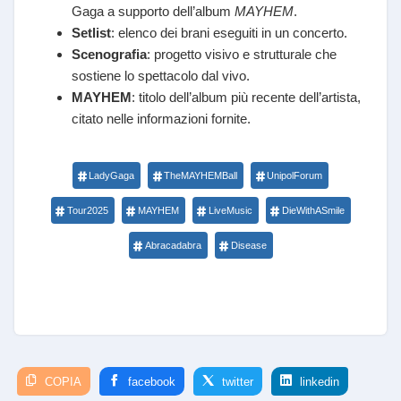
Gaga a supporto dell’album
MAYHEM
.
Setlist
: elenco dei brani eseguiti in un concerto.
Scenografia
: progetto visivo e strutturale che
sostiene lo spettacolo dal vivo.
MAYHEM
: titolo dell’album più recente dell’artista,
citato nelle informazioni fornite.
LadyGaga
TheMAYHEMBall
UnipolForum
Tour2025
MAYHEM
LiveMusic
DieWithASmile
Abracadabra
Disease
COPIA
facebook
twitter
linkedin