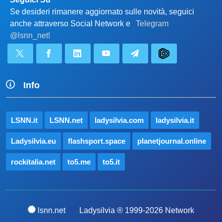
Se desideri rimanere aggiornato sulle novità, seguici
anche attraverso Social Network e
Telegram
@lsnn_net!
Info
LSNN.it
LSNN.net
ladysilvia.com
ladysilvia.it
Ladysilvia.eu
flashsport.space
planetjournal.online
rockitalia.net
to5.me
to5.it
lsnn.net
Ladysilvia ® 1999-2026 Network