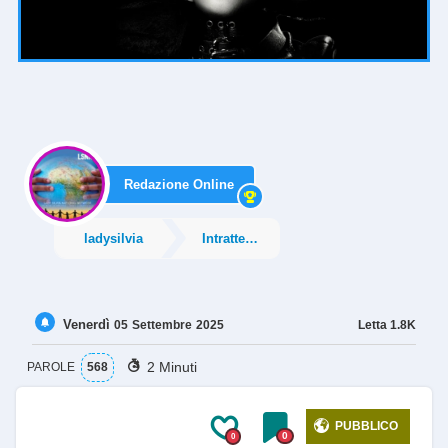
Redazione Online
ladysilvia
Intrattenimento
Venerdì
Letta
1.8K
05
Settembre
2025
2 Minuti
PAROLE
568
PUBBLICO
0
0