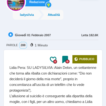
Redazione
ladysilvia
Attualità
Giovedì
Letta
182.6K
01
Febbraio
2007
1 Minuto
PAROLE
288
PUBBLICO
0
0
Lidia Pera: SU LADYSILVIA: Alain Delon, un settantenne
che torna alla ribalta con dichiarazioni come: “Dio non
deciderà il giorno della mia morte”, proprio in
concomitanza all’uscita di un telefilm che lo vede
protagonista”¦.
L’allusione al suicidio è conseguente alla dipartita della
moglie, con i figli, per un altro uomo, chiediamo a Lidia