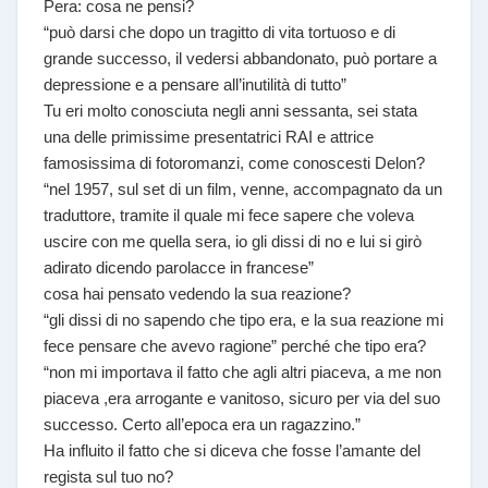
Pera: cosa ne pensi?
“può darsi che dopo un tragitto di vita tortuoso e di
grande successo, il vedersi abbandonato, può portare a
depressione e a pensare all’inutilità di tutto”
Tu eri molto conosciuta negli anni sessanta, sei stata
una delle primissime presentatrici RAI e attrice
famosissima di fotoromanzi, come conoscesti Delon?
“nel 1957, sul set di un film, venne, accompagnato da un
traduttore, tramite il quale mi fece sapere che voleva
uscire con me quella sera, io gli dissi di no e lui si girò
adirato dicendo parolacce in francese”
cosa hai pensato vedendo la sua reazione?
“gli dissi di no sapendo che tipo era, e la sua reazione mi
fece pensare che avevo ragione” perché che tipo era?
“non mi importava il fatto che agli altri piaceva, a me non
piaceva ,era arrogante e vanitoso, sicuro per via del suo
successo. Certo all’epoca era un ragazzino.”
Ha influito il fatto che si diceva che fosse l’amante del
regista sul tuo no?