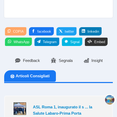
COPIA
facebook
twitter
linkedin
WhatsApp
Telegram
Signal
Embed
Feedback
Segnala
Insight
Articoli Consigliati
ASL Roma 1, inaugurato il s ... la
Salute Labaro-Prima Porta