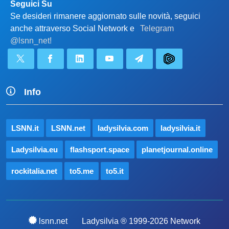
Seguici Su
Se desideri rimanere aggiornato sulle novità, seguici
anche attraverso Social Network e
Telegram
@lsnn_net!
Info
LSNN.it
LSNN.net
ladysilvia.com
ladysilvia.it
Ladysilvia.eu
flashsport.space
planetjournal.online
rockitalia.net
to5.me
to5.it
lsnn.net
Ladysilvia ® 1999-2026 Network