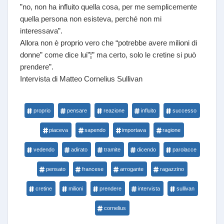
”no, non ha influito quella cosa, per me semplicemente
quella persona non esisteva, perché non mi
interessava”.
Allora non è proprio vero che “potrebbe avere milioni di
donne” come dice lui”¦” ma certo, solo le cretine si può
prendere”.
Intervista di Matteo Cornelius Sullivan
proprio
pensare
reazione
influito
successo
piaceva
sapendo
importava
ragione
vedendo
adirato
tramite
dicendo
parolacce
pensato
francese
arrogante
ragazzino
cretine
milioni
prendere
intervista
sullivan
cornelius