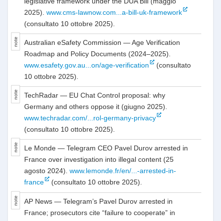
legislative framework under the DUA Bill (maggio
2025).
www.cms-lawnow.com...a-bill-uk-framework
(consultato 10 ottobre 2025).
Australian eSafety Commission — Age Verification
Roadmap and Policy Documents (2024–2025).
www.esafety.gov.au...on/age-verification
(consultato
10 ottobre 2025).
TechRadar — EU Chat Control proposal: why
Germany and others oppose it (giugno 2025).
www.techradar.com/...rol-germany-privacy
(consultato 10 ottobre 2025).
Le Monde — Telegram CEO Pavel Durov arrested in
France over investigation into illegal content (25
agosto 2024).
www.lemonde.fr/en/...-arrested-in-
france
(consultato 10 ottobre 2025).
AP News — Telegram’s Pavel Durov arrested in
France; prosecutors cite “failure to cooperate” in