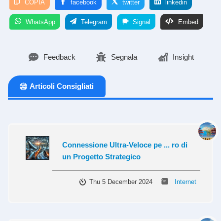
COPIA
facebook
twitter
linkedin
WhatsApp
Telegram
Signal
Embed
Feedback
Segnala
Insight
Articoli Consigliati
Connessione Ultra-Veloce pe ... ro di
un Progetto Strategico
Thu 5 December 2024
Internet