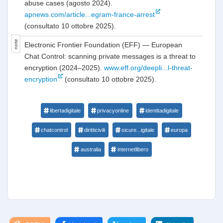
abuse cases (agosto 2024).
apnews.com/article...egram-france-arrest
(consultato 10 ottobre 2025).
Electronic Frontier Foundation (EFF) — European
Chat Control: scanning private messages is a threat to
encryption (2024–2025).
www.eff.org/deepli...l-threat-
encryption
(consultato 10 ottobre 2025).
libertadigitale
privacyonline
identitadigitale
chatcontrol
diritticivili
sicure...igitale
europa
australia
internetlibero