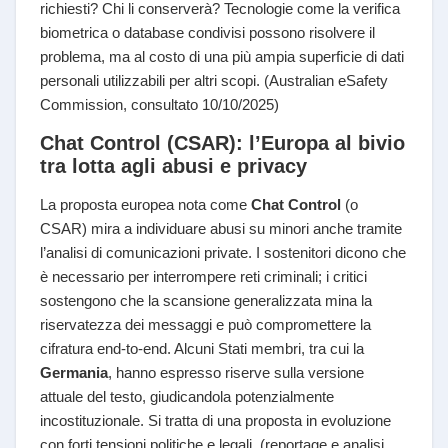
richiesti? Chi li conserverà? Tecnologie come la verifica
biometrica o database condivisi possono risolvere il
problema, ma al costo di una più ampia superficie di dati
personali utilizzabili per altri scopi. (Australian eSafety
Commission, consultato 10/10/2025)
Chat Control (CSAR): l’Europa al bivio
tra lotta agli abusi e privacy
La proposta europea nota come
Chat Control
(o
CSAR) mira a individuare abusi su minori anche tramite
l’analisi di comunicazioni private. I sostenitori dicono che
è necessario per interrompere reti criminali; i critici
sostengono che la scansione generalizzata mina la
riservatezza dei messaggi e può compromettere la
cifratura end-to-end. Alcuni Stati membri, tra cui la
Germania
, hanno espresso riserve sulla versione
attuale del testo, giudicandola potenzialmente
incostituzionale. Si tratta di una proposta in evoluzione
con forti tensioni politiche e legali. (reportage e analisi