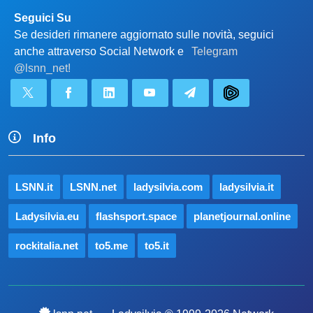
Seguici Su
Se desideri rimanere aggiornato sulle novità, seguici
anche attraverso Social Network e
Telegram
@lsnn_net!
Info
LSNN.it
LSNN.net
ladysilvia.com
ladysilvia.it
Ladysilvia.eu
flashsport.space
planetjournal.online
rockitalia.net
to5.me
to5.it