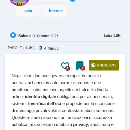
gaia
Internet
Sabato
Letta
1.8K
11
Ottobre
2025
4 Minuti
PAROLE
1.1K
PUBBLICO
0
0
Negli ultimi due anni governi europei, britannici e
australiani hanno avviato norme e proposte che
rimettono in discussione aspetti centrali della libertà
online:
identità digitale
obbligatoria per alcuni servizi,
sistemi di
verifica dell’età
e proposte per la scansione
di messaggi privati volte a contrastare abusi su minori.
Queste misure nascono con motivazioni di sicurezza
pubblica, ma sollevano dubbi su
privacy
, anonimato e