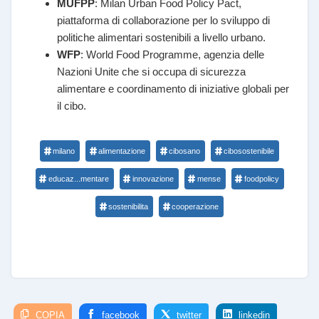
MUFPP
: Milan Urban Food Policy Pact,
piattaforma di collaborazione per lo sviluppo di
politiche alimentari sostenibili a livello urbano.
WFP
: World Food Programme, agenzia delle
Nazioni Unite che si occupa di sicurezza
alimentare e coordinamento di iniziative globali per
il cibo.
milano
alimentazione
cibosano
cibosostenibile
educaz...mentare
innovazione
mense
foodpolicy
sostenibilita
cooperazione
COPIA
facebook
twitter
linkedin