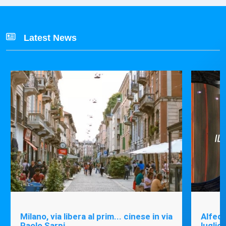
Latest News
Milano, via libera al prim... cinese in via
Alfede
Paolo Sarpi
luglio