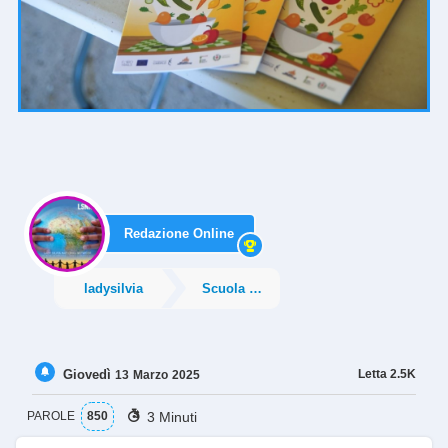
Redazione Online
ladysilvia
Scuola e Istruzione
Giovedì
Letta
2.5K
13
Marzo
2025
3 Minuti
PAROLE
850