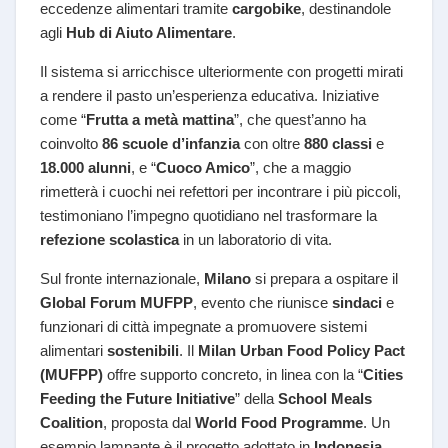
eccedenze alimentari tramite
cargobike
, destinandole
agli
Hub di Aiuto Alimentare
.
Il sistema si arricchisce ulteriormente con progetti mirati
a rendere il pasto un’esperienza educativa. Iniziative
come “
Frutta a metà mattina
”, che quest’anno ha
coinvolto
86 scuole d’infanzia
con oltre
880 classi
e
18.000 alunni
, e “
Cuoco Amico
”, che a maggio
rimetterà i cuochi nei refettori per incontrare i più piccoli,
testimoniano l’impegno quotidiano nel trasformare la
refezione scolastica
in un laboratorio di vita.
Sul fronte internazionale,
Milano
si prepara a ospitare il
Global Forum MUFPP
, evento che riunisce
sindaci
e
funzionari di città impegnate a promuovere sistemi
alimentari
sostenibili
. Il
Milan Urban Food Policy Pact
(MUFPP)
offre supporto concreto, in linea con la “
Cities
Feeding the Future Initiative
” della
School Meals
Coalition
, proposta dal
World Food Programme
. Un
esempio lampante è il progetto adottato in
Indonesia
,