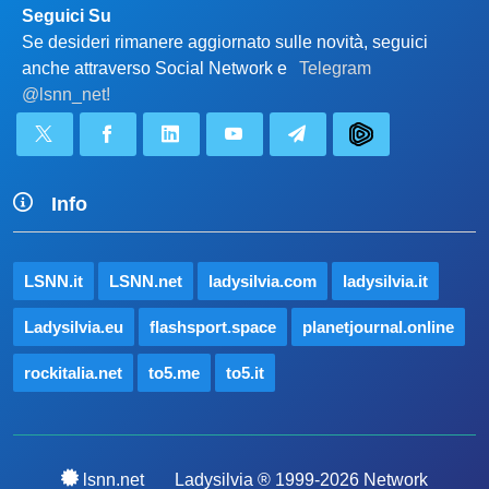
Seguici Su
Se desideri rimanere aggiornato sulle novità, seguici
anche attraverso Social Network e
Telegram
@lsnn_net!
Info
LSNN.it
LSNN.net
ladysilvia.com
ladysilvia.it
Ladysilvia.eu
flashsport.space
planetjournal.online
rockitalia.net
to5.me
to5.it
lsnn.net
Ladysilvia ® 1999-2026 Network