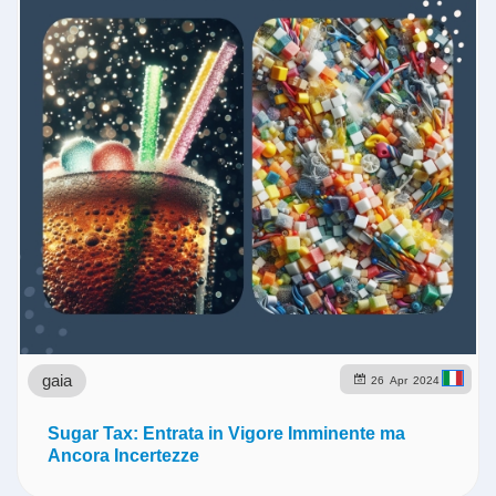
gaia
26
Apr
2024
Sugar Tax: Entrata in Vigore Imminente ma
Ancora Incertezze