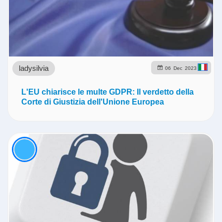
ladysilvia
06
Dec
2023
L'EU chiarisce le multe GDPR: Il verdetto della
Corte di Giustizia dell'Unione Europea