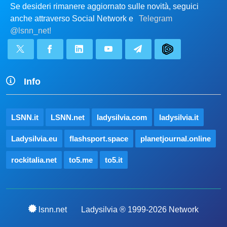
Se desideri rimanere aggiornato sulle novità, seguici
anche attraverso Social Network e
Telegram
@lsnn_net!
Info
LSNN.it
LSNN.net
ladysilvia.com
ladysilvia.it
Ladysilvia.eu
flashsport.space
planetjournal.online
rockitalia.net
to5.me
to5.it
lsnn.net
Ladysilvia ® 1999-2026 Network