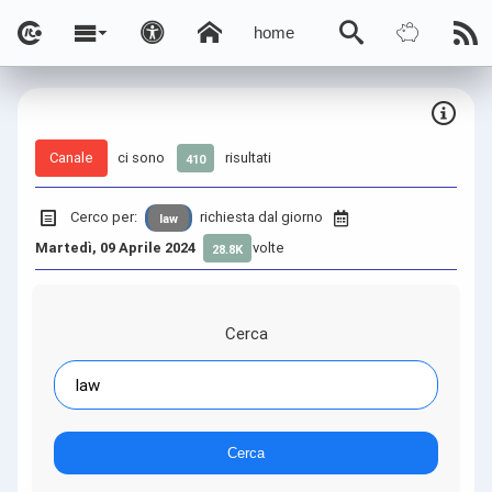
home
Canale
ci sono
risultati
410
Cerco per:
richiesta dal giorno
law
Martedì, 09 Aprile 2024
volte
28.8K
Cerca
Cerca