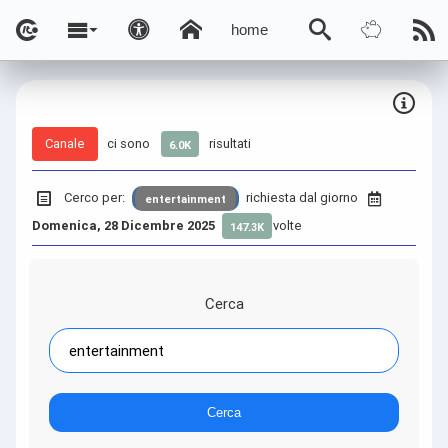
home
Canale
ci sono
risultati
6.0K
Cerco per:
richiesta dal giorno
entertainment
Domenica, 28 Dicembre 2025
volte
147.3K
Cerca
Cerca