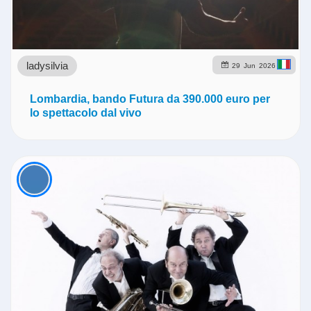
ladysilvia
29
Jun
2026
Lombardia, bando Futura da 390.000 euro per
lo spettacolo dal vivo