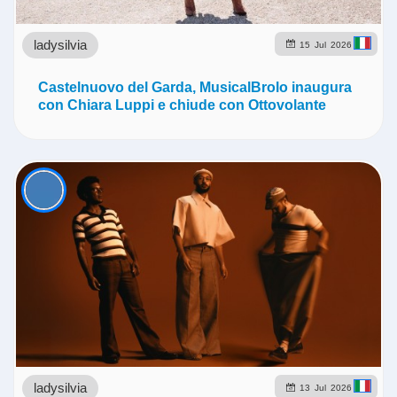
ladysilvia
15
Jul
2026
Castelnuovo del Garda, MusicalBrolo inaugura
con Chiara Luppi e chiude con Ottovolante
ladysilvia
13
Jul
2026