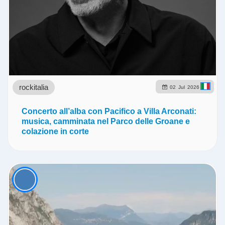
rockitalia
02
Jul
2026
Concerto all’alba con Pacifico a Villa Arconati:
musica, camminata nel Parco delle Groane e
colazione in corte