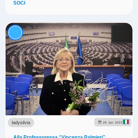
SOCI
ladysilvia
29
Jan
2023
Alla Professoressa “Vincenza Palmieri”,