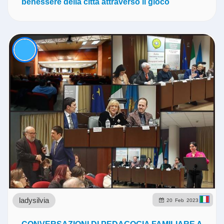
benessere della città attraverso il gioco
ladysilvia
20
Feb
2023