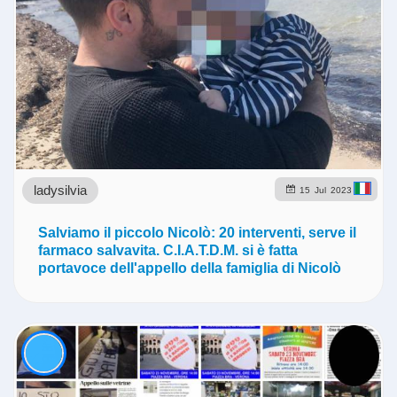
ladysilvia
15
Jul
2023
Salviamo il piccolo Nicolò: 20 interventi, serve il
farmaco salvavita. C.I.A.T.D.M. si è fatta
portavoce dell'appello della famiglia di Nicolò