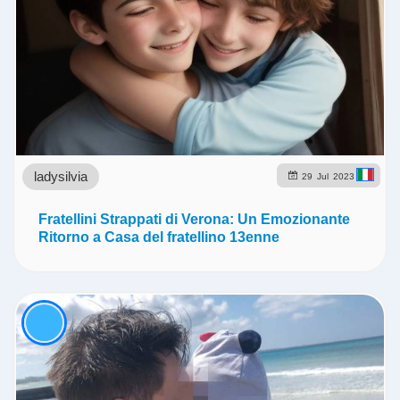
ladysilvia
29
Jul
2023
Fratellini Strappati di Verona: Un Emozionante
Ritorno a Casa del fratellino 13enne