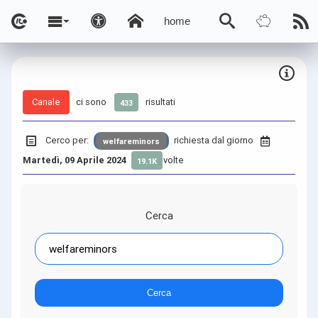
home
Canale
ci sono
risultati
433
Cerco per:
richiesta dal giorno
welfareminors
Martedì, 09 Aprile 2024
volte
19.1K
Cerca
Cerca