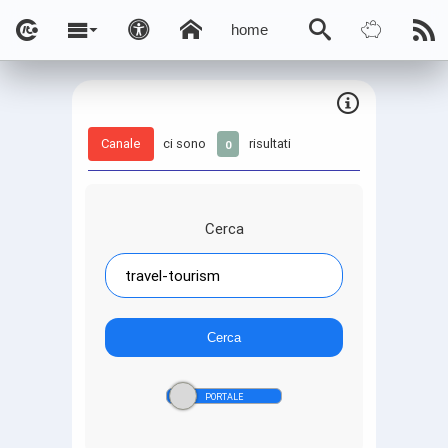
home
Canale
ci sono
risultati
0
Cerca
Cerca