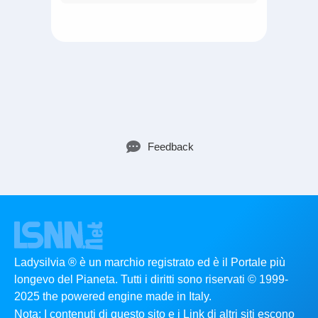
Feedback
Ladysilvia ® è un marchio registrato ed è il Portale più
longevo del Pianeta. Tutti i diritti sono riservati © 1999-
2025 the powered engine made in Italy.
Nota: I contenuti di questo sito e i Link di altri siti escono