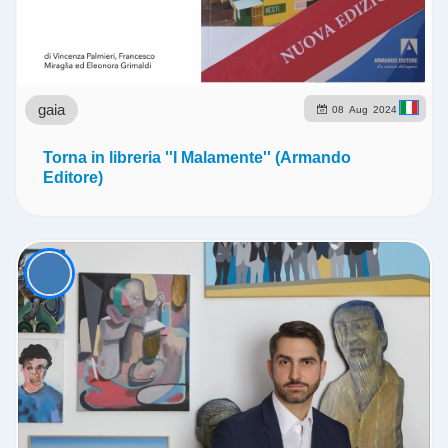
gaia
08
Aug
2024
Torna in libreria ''I Malamente'' (Armando
Editore)