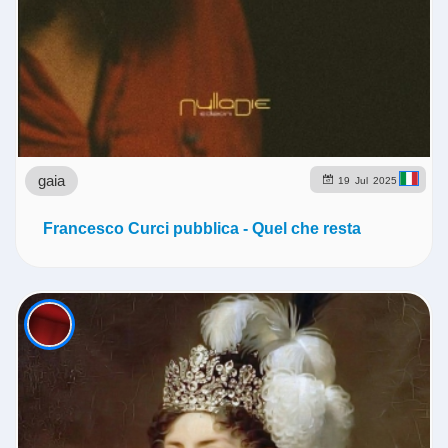
gaia
19
Jul
2025
Francesco Curci pubblica - Quel che resta