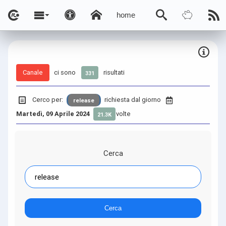
home
Canale
ci sono
risultati
331
Cerco per:
richiesta dal giorno
release
Martedì, 09 Aprile 2024
volte
21.3K
Cerca
Cerca