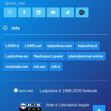
@lsnn_net!
Info
LSNN.it
LSNN.net
ladysilvia.com
ladysilvia.it
Ladysilvia.eu
flashsport.space
planetjournal.online
rockitalia.net
to5.me
to5.it
lsnn.net
Ladysilvia ® 1999-2026 Network
Note e Liberatoria legale