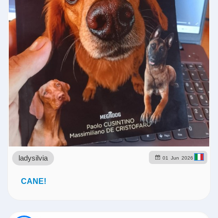
ladysilvia
01
Jun
2026
CANE!