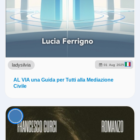
ladysilvia
01
Aug
2025
AL VIA una Guida per Tutti alla Mediazione
Civile